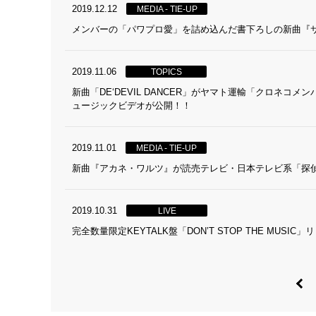
2019.12.12
MEDIA - TIE-UP
メンバーの「パワプロ愛」を詰め込んだ書下ろしの新曲『
2019.11.06
TOPICS
新曲「DE‘DEVIL DANCER」がヤマト運輸「クロネ
ュージックビデオが公開！！
2019.11.01
MEDIA - TIE-UP
新曲『アカネ・ワルツ』が読売テレビ・日本テレビ系「探
2019.10.31
LIVE
完全数量限定KEYTALK盤「DON’T STOP THE MU