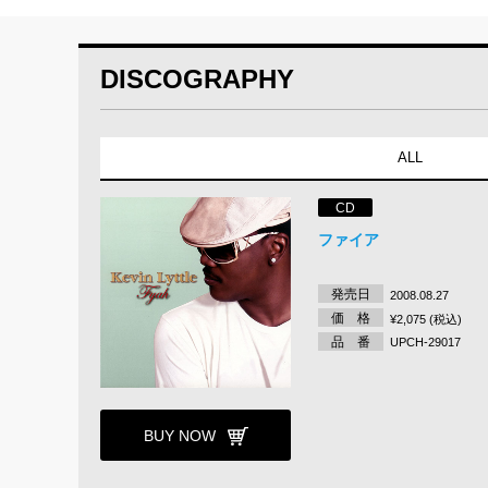
DISCOGRAPHY
ALL
CD
ファイア
発売日
2008.08.27
価 格
¥2,075 (税込)
品 番
UPCH-29017
BUY NOW