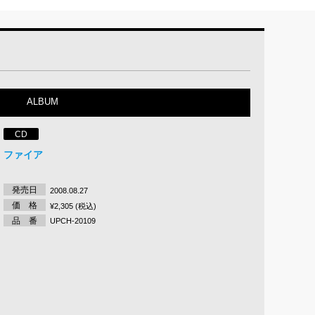
ALBUM
CD
ファイア
発売日
2008.08.27
価 格
¥2,305 (税込)
品 番
UPCH-20109