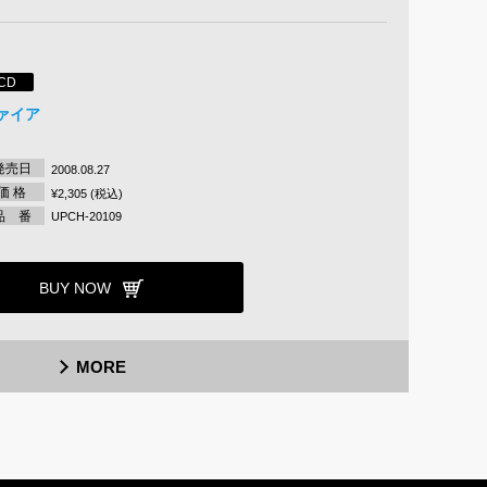
CD
ァイア
発売日
2008.08.27
価 格
¥2,305 (税込)
品 番
UPCH-20109
BUY NOW
MORE