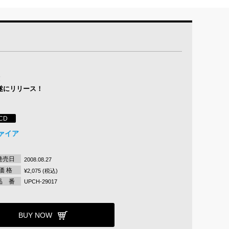
!
遂にリリース！
CD
ァイア
発売日
2008.08.27
価 格
¥2,075 (税込)
品 番
UPCH-29017
BUY NOW