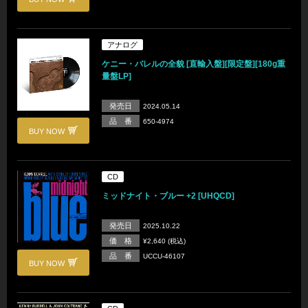
アナログ
ケニー・バレルの全貌 [直輸入盤][限定盤][180g重
量盤LP]
発売日
2024.05.14
品 番
650-4974
BUY NOW
CD
ミッドナイト・ブルー +2 [UHQCD]
発売日
2025.10.22
価 格
¥2,640 (税込)
品 番
UCCU-46107
BUY NOW