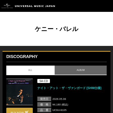
ケニー・バレル
DISCOGRAPHY
ALL
ALBUM
SA-CD
ナイト・アット・ザ・ヴァンガード [SHM仕様]
発売日
2026.05.06
価 格
¥4,180 (税込)
品 番
UCGU-9105
BUY NOW