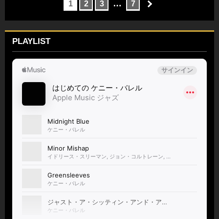
…
1
2
3
7
PLAYLIST