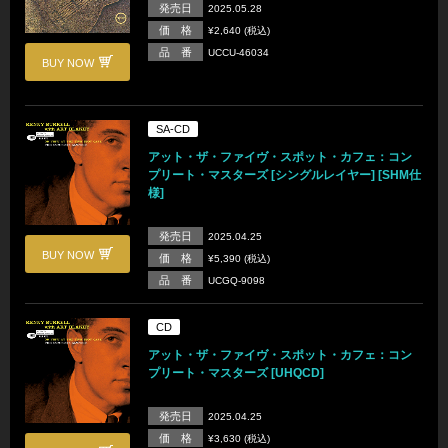
発売日
2025.05.28
価 格
¥2,640 (税込)
品 番
UCCU-46034
BUY NOW
SA-CD
アット・ザ・ファイヴ・スポット・カフェ：コン
プリート・マスターズ [シングルレイヤー] [SHM仕
様]
発売日
2025.04.25
BUY NOW
価 格
¥5,390 (税込)
品 番
UCGQ-9098
CD
アット・ザ・ファイヴ・スポット・カフェ：コン
プリート・マスターズ [UHQCD]
発売日
2025.04.25
価 格
¥3,630 (税込)