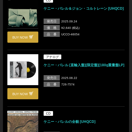
CD
ケニー・バレル＆ジョン・コルトレーン [UHQCD]
発売日
2025.09.24
価 格
¥2,640 (税込)
品 番
UCCO-46054
BUY NOW
アナログ
ケニー・バレル [直輸入盤][限定盤][180g重量盤LP]
発売日
2025.08.22
品 番
726-7574
BUY NOW
CD
ケニー・バレルの全貌 [UHQCD]