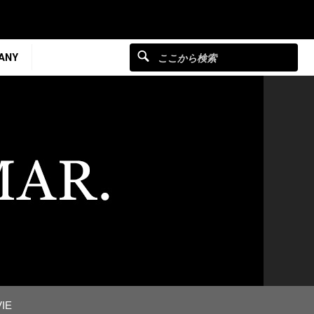
ANY
IE