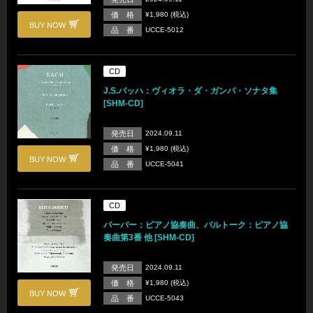
価 格
¥1,980 (税込)
BUY NOW
品 番
UCCE-5012
CD
J.S.バッハ：ヴィオラ・ダ・ガンバ・ソナタ集
[SHM-CD]
発売日
2024.09.11
価 格
¥1,980 (税込)
BUY NOW
品 番
UCCE-5041
CD
バーバー：ピアノ協奏曲、バルトーク：ピアノ協
奏曲第3番 他 [SHM-CD]
発売日
2024.09.11
価 格
¥1,980 (税込)
BUY NOW
品 番
UCCE-5043