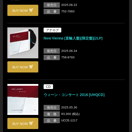
発売日
2025.08.22
BUY NOW
品 番
752-7993
アナログ
New Vienna [直輸入盤][限定盤][2LP]
発売日
2025.06.24
品 番
758-9793
BUY NOW
CD
ウィーン・コンサート 2016 [UHQCD]
発売日
2025.05.30
価 格
¥3,300 (税込)
品 番
UCCE-1217
BUY NOW