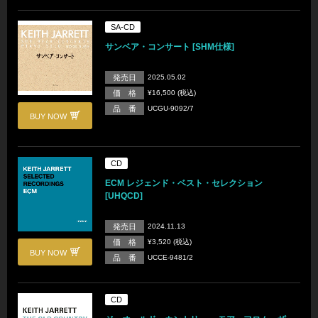
SA-CD
サンベア・コンサート [SHM仕様]
発売日
2025.05.02
価 格
¥16,500 (税込)
品 番
UCGU-9092/7
BUY NOW
CD
ECM レジェンド・ベスト・セレクション
[UHQCD]
発売日
2024.11.13
価 格
¥3,520 (税込)
BUY NOW
品 番
UCCE-9481/2
CD