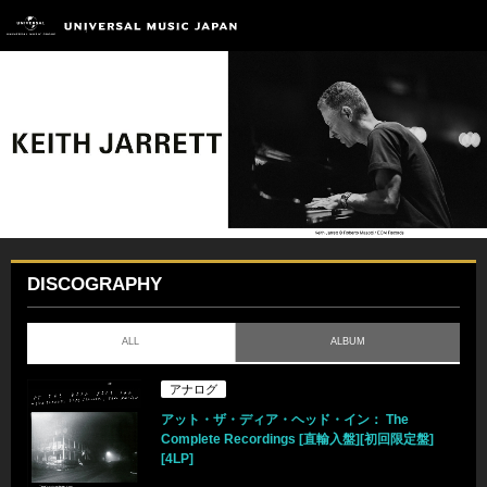
DISCOGRAPHY
ALL
ALBUM
アナログ
アット・ザ・ディア・ヘッド・イン： The
Complete Recordings [直輸入盤][初回限定盤]
[4LP]