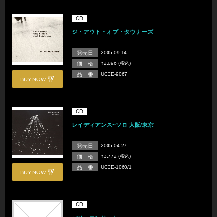
CD
ジ・アウト・オブ・タウナーズ
発売日
2005.09.14
価 格
¥2,096 (税込)
品 番
UCCE-9067
BUY NOW
CD
レイディアンス~ソロ 大阪/東京
発売日
2005.04.27
価 格
¥3,772 (税込)
品 番
UCCE-1060/1
BUY NOW
CD