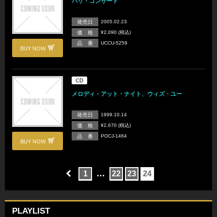
パリ・コンサート
発売日
2005.02.23
価 格
¥2,090 (税込)
品 番
UCCU-5259
BUY NOW
CD
メロディ・アット・ナイト、ウィズ・ユー
発売日
1999.10.14
価 格
¥2,670 (税込)
品 番
POCJ-1464
BUY NOW
…
1
22
23
24
PLAYLIST