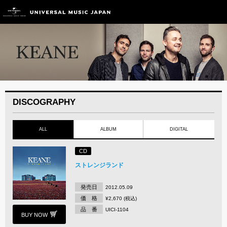
DISCOGRAPHY
ALL
ALBUM
DIGITAL
CD
ストレンジランド
発売日
2012.05.09
価 格
¥2,670 (税込)
品 番
UICI-1104
BUY NOW