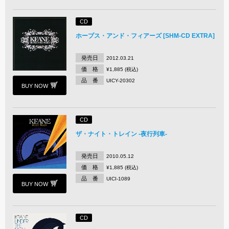
CD
ホープス・アンド・フィアーズ [SHM-CD EXTRA]
発売日
2012.03.21
価 格
¥1,885 (税込)
品 番
UICY-20302
BUY NOW
CD
ザ・ナイト・トレイン -夜行列車-
発売日
2010.05.12
価 格
¥1,885 (税込)
品 番
UICI-1089
BUY NOW
CD