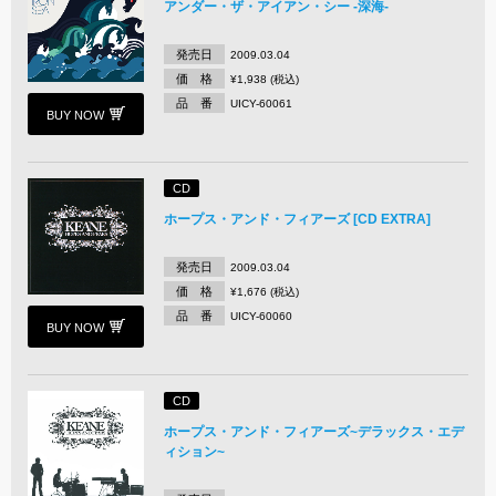
アンダー・ザ・アイアン・シー -深海-
発売日
2009.03.04
価 格
¥1,938 (税込)
品 番
UICY-60061
BUY NOW
CD
ホープス・アンド・フィアーズ [CD EXTRA]
発売日
2009.03.04
価 格
¥1,676 (税込)
品 番
UICY-60060
BUY NOW
CD
ホープス・アンド・フィアーズ~デラックス・エデ
ィション~