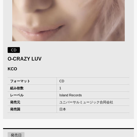
CD
O-CRAZY LUV
KCO
フォーマット
CD
組み枚数
1
レーベル
Island Records
発売元
ユニバーサルミュージック合同会社
発売国
日本
発売日