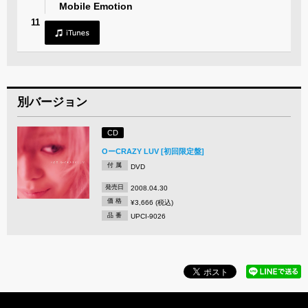
Mobile Emotion
11
別バージョン
CD
OーCRAZY LUV [初回限定盤]
付 属
DVD
発売日
2008.04.30
価 格
¥3,666 (税込)
品 番
UPCI-9026