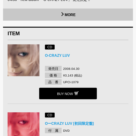
MORE
ITEM
CD
O-CRAZY LUV
発売日
2008.04.30
価 格
¥3,143 (税込)
品 番
UPCI-1079
BUY NOW
CD
OーCRAZY LUV [初回限定盤]
付 属
DVD