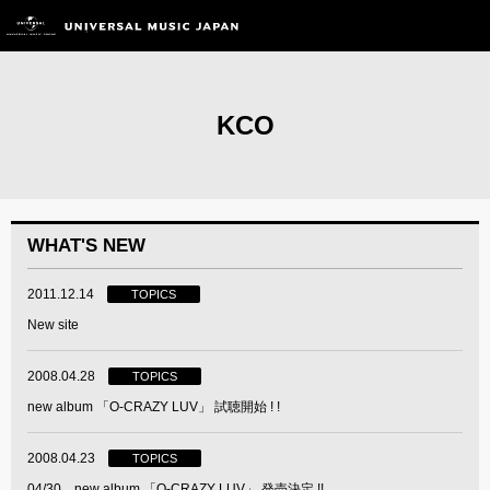
KCO
WHAT'S NEW
2011.12.14
TOPICS
New site
2008.04.28
TOPICS
new album 「O-CRAZY LUV」 試聴開始 ! !
2008.04.23
TOPICS
04/30 new album 「O-CRAZY LUV」 発売決定 !!