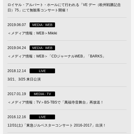
ロイヤル・アルバート・ホールにて行われる「VE デー（欧州戦勝記念
日）75」にて無観客コンサート開催！
2019.06.07
MEDIA - WEB
＜メディア情報：WEB＞Mikiki
2019.04.24
MEDIA - WEB
＜メディア情報：WEB＞「CDジャーナルWEB」「BARKS」
2018.12.14
LIVE
3/21、3/25 来日公演
2017.01.19
MEDIA - TV
＜メディア情報：TV＞BS-TBSで「萬福寺音舞台」再放送！
2016.12.16
LIVE
12/31(土)「東急ジルベスターコンサート 2016-2017」出演！