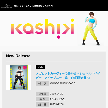
New Release
DVD
メガヒットカーヴィーで美やせ ～シェネル「ベイ
ビー・アイラブユー」編～ [初回限定盤A]
付 属
GOODS,MUSIC CARD
発売日
2015.04.29
価 格
¥7,028 (税込)
品 番
UMBK-9286