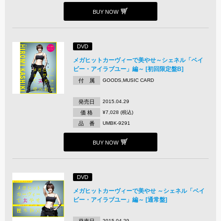
BUY NOW
DVD
メガヒットカーヴィーで美やせ～シェネル「ベイ
ビー・アイラブユー」編～ [初回限定盤B]
付 属
GOODS,MUSIC CARD
発売日
2015.04.29
価 格
¥7,028 (税込)
品 番
UMBK-9291
BUY NOW
DVD
メガヒットカーヴィーで美やせ ～シェネル「ベイ
ビー・アイラブユー」編～ [通常盤]
発売日
2015.04.29