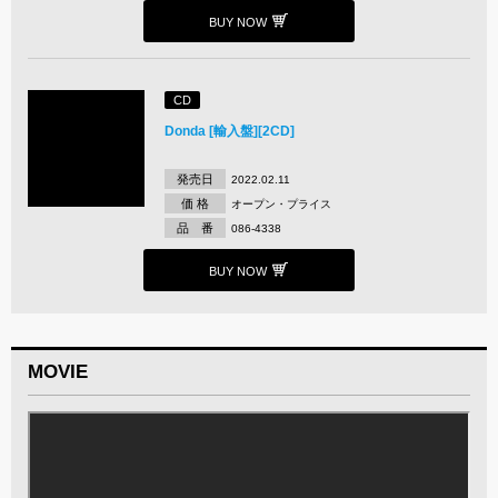
BUY NOW
CD
Donda [輸入盤][2CD]
発売日
2022.02.11
価 格
オープン・プライス
品 番
086-4338
BUY NOW
MOVIE