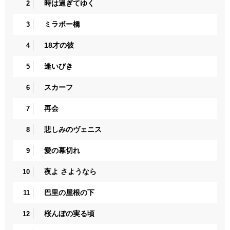
時は過ぎてゆく
2
ミラボー橋
3
18才の彼
4
逢いびき
5
スカーフ
6
再会
7
悲しみのヴェニス
8
愛の幕切れ
9
夜よ さようなら
10
巴里の屋根の下
11
桜んぼの実る頃
12