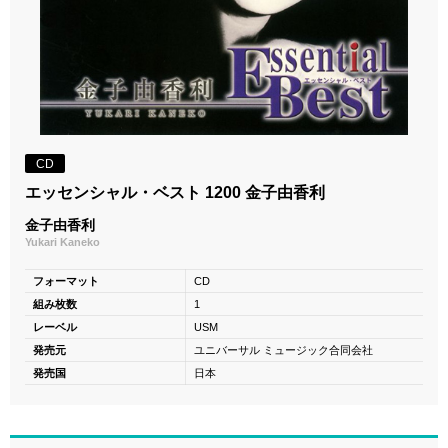
CD
エッセンシャル・ベスト 1200 金子由香利
金子由香利
Yukari Kaneko
フォーマット
CD
組み枚数
1
レーベル
USM
発売元
ユニバーサル ミュージック合同会社
発売国
日本