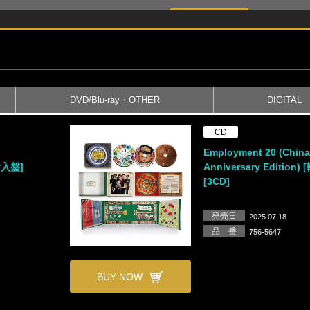
DVD/Blu-ray・OTHER
DIGITAL
CD
Employment 20 (Chin
[輸入盤]
Anniversary Edition)
[3CD]
発売日
2025.07.18
品 番
756-5647
BUY NOW