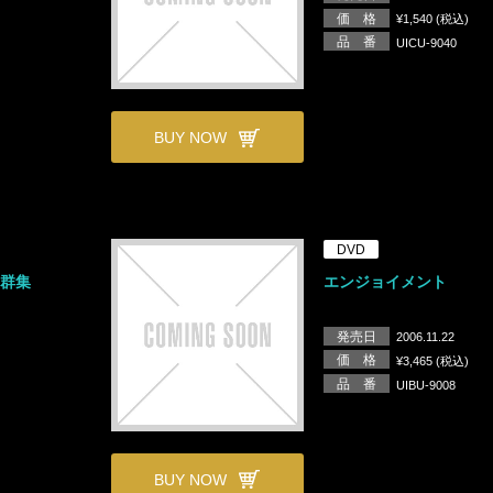
価 格
¥1,540 (税込)
品 番
UICU-9040
BUY NOW
DVD
る群集
エンジョイメント
発売日
2006.11.22
価 格
¥3,465 (税込)
品 番
UIBU-9008
BUY NOW