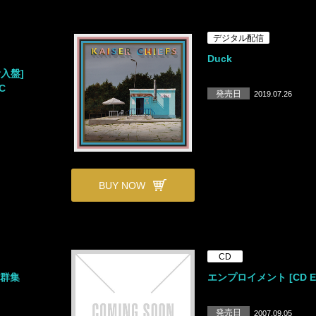
デジタル配信
Duck
[輸入盤]
C
発売日
2019.07.26
BUY NOW
CD
る群集
エンプロイメント [CD E
発売日
2007.09.05