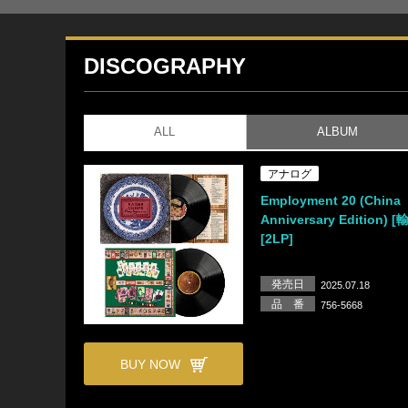
DISCOGRAPHY
ALL
ALBUM
アナログ
Employment 20 (China
Anniversary Edition) 
[2LP]
発売日
2025.07.18
品 番
756-5668
BUY NOW