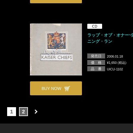
CD
ラップ・オブ・オナー~
ニング・ラン
発売日
2006.01.18
価 格
¥1,650 (税込)
品 番
UICU-1102
BUY NOW
1
2