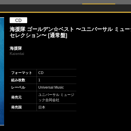
CD
海援隊 ゴールデン☆ベスト 〜ユニバーサル ミュー
セレクション〜 [通常盤]
海援隊
Kaientai
フォーマット
CD
組み枚数
1
レーベル
Universal Music
ユニバーサル ミュージ
発売元
ック合同会社
発売国
日本