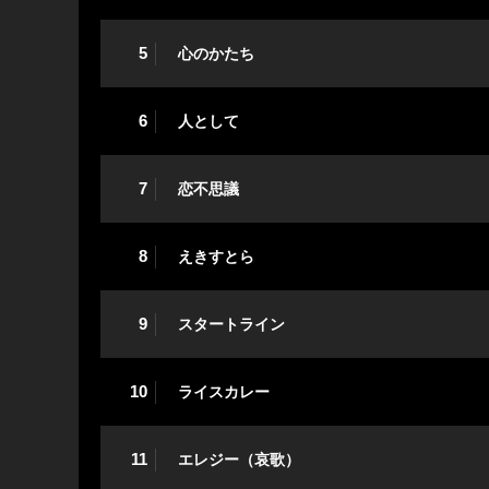
5
心のかたち
6
人として
7
恋不思議
8
えきすとら
9
スタートライン
10
ライスカレー
11
エレジー（哀歌）