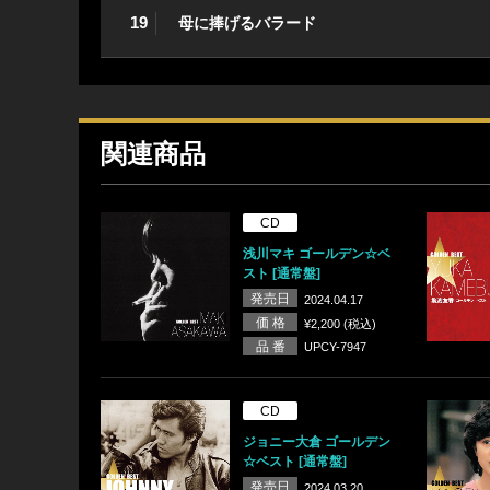
19
母に捧げるバラード
関連商品
CD
浅川マキ ゴールデン☆ベ
スト [通常盤]
発売日
2024.04.17
価 格
¥2,200 (税込)
品 番
UPCY-7947
CD
ジョニー大倉 ゴールデン
☆ベスト [通常盤]
発売日
2024.03.20