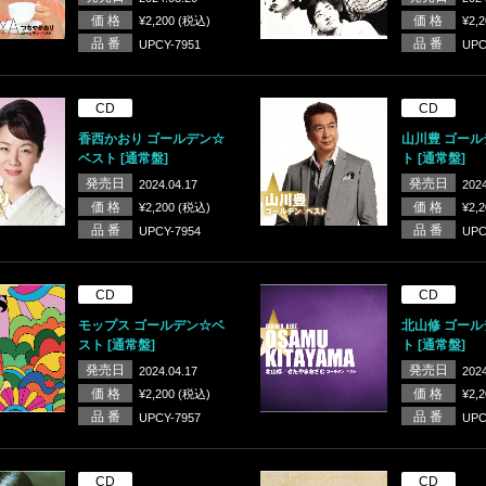
価 格
価 格
¥2,200 (税込)
¥2,
品 番
品 番
UPCY-7951
UPC
CD
CD
香西かおり ゴールデン☆
山川豊 ゴー
ベスト [通常盤]
ト [通常盤]
発売日
発売日
2024.04.17
2024
価 格
価 格
¥2,200 (税込)
¥2,
品 番
品 番
UPCY-7954
UPC
CD
CD
モップス ゴールデン☆ベ
北山修 ゴー
スト [通常盤]
ト [通常盤]
発売日
発売日
2024.04.17
2024
価 格
価 格
¥2,200 (税込)
¥2,
品 番
品 番
UPCY-7957
UPC
CD
CD