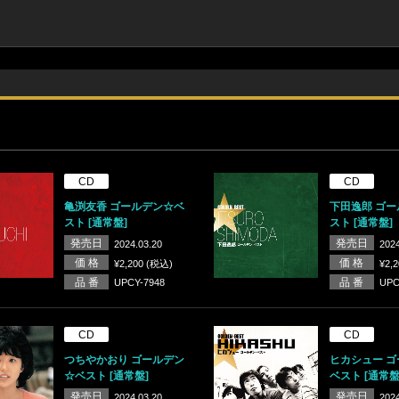
CD
CD
亀渕友香 ゴールデン☆ベ
下田逸郎 ゴ
スト [通常盤]
スト [通常盤]
発売日
発売日
2024.03.20
2024
価 格
価 格
¥2,200 (税込)
¥2,
品 番
品 番
UPCY-7948
UPC
CD
CD
つちやかおり ゴールデン
ヒカシュー 
☆ベスト [通常盤]
ベスト [通常盤
発売日
発売日
2024.03.20
2024