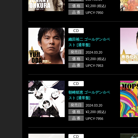
価 格
¥2,200 (税込)
品 番
UPCY-7950
CD
織田裕二 ゴールデン☆ベ
スト [通常盤]
発売日
2024.03.20
価 格
¥2,200 (税込)
品 番
UPCY-7953
CD
朝崎郁恵 ゴールデン☆ベ
スト [通常盤]
発売日
2024.03.20
価 格
¥2,200 (税込)
品 番
UPCY-7956
CD