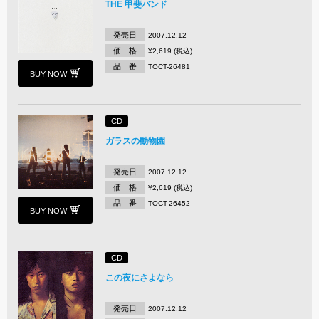
THE 甲斐バンド
発売日
2007.12.12
価 格
¥2,619 (税込)
品 番
TOCT-26481
BUY NOW
CD
ガラスの動物園
発売日
2007.12.12
価 格
¥2,619 (税込)
品 番
TOCT-26452
BUY NOW
CD
この夜にさよなら
発売日
2007.12.12