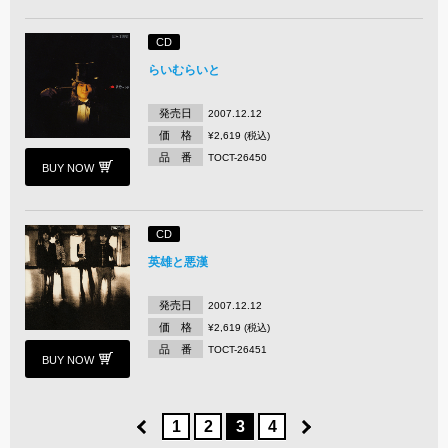
CD
らいむらいと
発売日
2007.12.12
価 格
¥2,619 (税込)
品 番
TOCT-26450
BUY NOW
CD
英雄と悪漢
発売日
2007.12.12
価 格
¥2,619 (税込)
品 番
TOCT-26451
BUY NOW
1
2
3
4