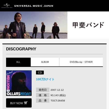
DISCOGRAPHY
ALL
ALBUM
DVD/Blu-ray・OTHER
CD
100万$ナイト
発売日
2007.12.12
価 格
¥3,143 (税込)
品 番
TOCT-26458
BUY NOW