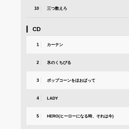
10
三つ数えろ
CD
1
カーテン
2
氷のくちびる
3
ポップコーンをほおばって
4
LADY
5
HERO(ヒーローになる時、それは今)