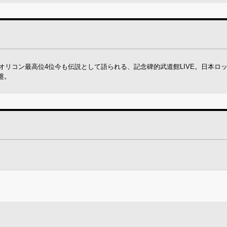
オリコン最高位4位今も伝説として語られる、記念碑的武道館LIVE。日本ロ
盤。