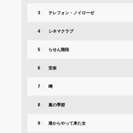
3
テレフォン・ノイローゼ
4
シネマクラブ
5
らせん階段
6
安奈
7
噂
8
嵐の季節
9
港からやって来た女