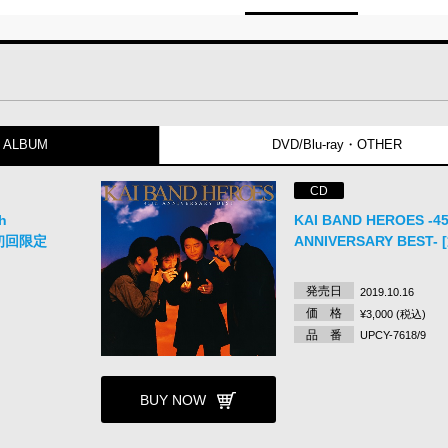
ALBUM
DVD/Blu-ray・OTHER
CD
h
KAI BAND HEROES -45
 [初回限定
ANNIVERSARY BEST-
発売日
2019.10.16
価 格
¥3,000 (税込)
品 番
UPCY-7618/9
BUY NOW