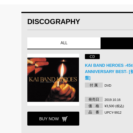
DISCOGRAPHY
ALL
CD
KAI BAND HEROES -45t
ANNIVERSARY BEST-
盤]
付 属
DVD
発売日
2019.10.16
価 格
¥3,500 (税込)
品 番
UPCY-9912
BUY NOW