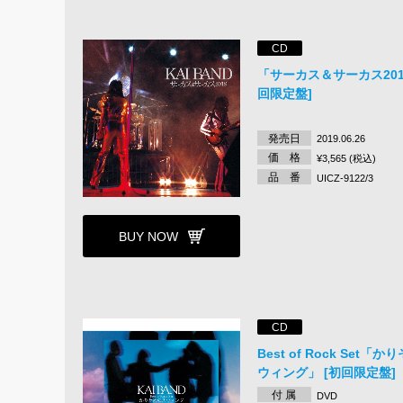
CD
「サーカス＆サーカス201
回限定盤]
発売日
2019.06.26
価 格
¥3,565 (税込)
品 番
UICZ-9122/3
BUY NOW
CD
Best of Rock Set「
ウィング」 [初回限定盤]
付 属
DVD