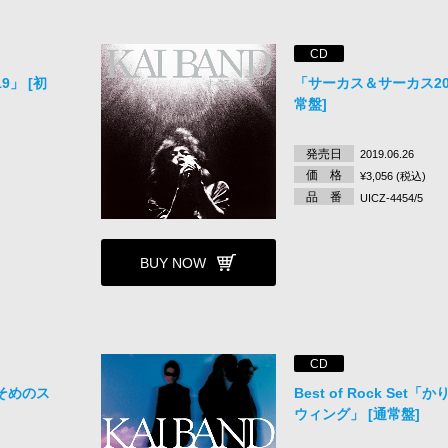
CD
9」 [初
「サーカス＆サーカス201
常盤]
発売日
2019.06.26
価 格
¥3,056 (税込)
品 番
UICZ-4454/5
BUY NOW
CD
かりそめのス
Best of Rock Set
ウィング」 [通常盤]