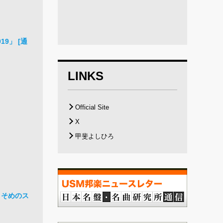
9」 [通
LINKS
Official Site
X
甲斐よしひろ
「かりそめのス