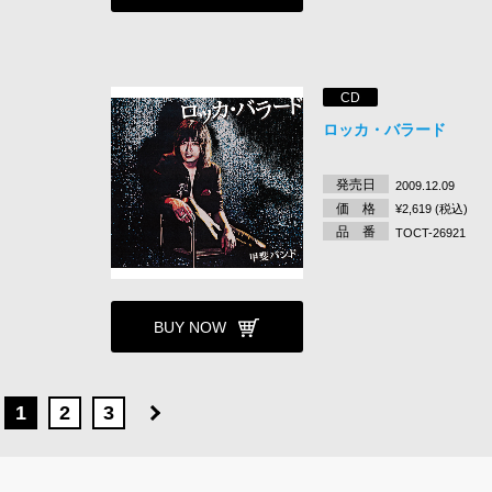
CD
ロッカ・バラード
発売日
2009.12.09
価 格
¥2,619 (税込)
品 番
TOCT-26921
BUY NOW
1
2
3