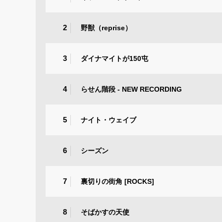
2
野獣（reprise）
3
ダイナマイトが150屯
4
らせん階段 - NEW RECORDING
5
ナイト・ウェイブ
6
シーズン
7
裏切りの街角 [ROCKS]
8
そばかすの天使