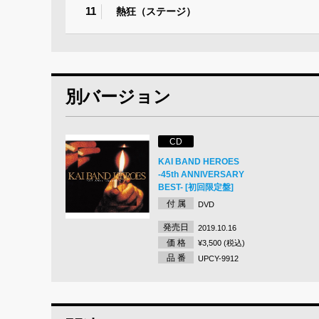
11
熱狂（ステージ）
別バージョン
CD
KAI BAND HEROES
-45th ANNIVERSARY
BEST- [初回限定盤]
付 属
DVD
発売日
2019.10.16
価 格
¥3,500 (税込)
品 番
UPCY-9912