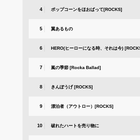
4
ポップコーンをほおばって[ROCKS]
5
翼あるもの
6
HERO(ヒーローになる時、それは今) [ROCK
7
嵐の季節 [Rocka Ballad]
8
きんぽうげ [ROCKS]
9
漂泊者（アウトロー）[ROCKS]
10
破れたハートを売り物に