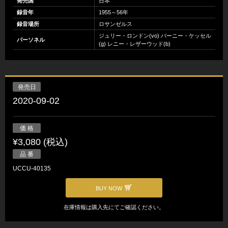
発売国
日本
録音年
1955～56年
録音場所
ロサンゼルス
ジュリー・ロンドン(vo) バーニー・ケッセル
パーソネル
(g) レニー・レザーウッド(b)
発売日
2020-09-02
価 格
¥3,080 (税込)
品 番
UCCU-40135
BUY NOW
在庫情報は購入先にてご確認ください。