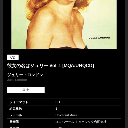
CD
彼女の名はジュリー Vol. 1 [MQA/UHQCD]
ジュリー・ロンドン
Julie London
限 定
フォーマット
CD
組み枚数
1
レーベル
Universal Music
発売元
ユニバーサル ミュージック合同会社