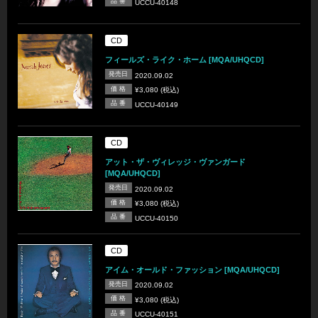
品 番
UCCU-40148
CD
フィールズ・ライク・ホーム [MQA/UHQCD]
発売日
2020.09.02
価 格
¥3,080 (税込)
品 番
UCCU-40149
CD
アット・ザ・ヴィレッジ・ヴァンガード
[MQA/UHQCD]
発売日
2020.09.02
価 格
¥3,080 (税込)
品 番
UCCU-40150
CD
アイム・オールド・ファッション [MQA/UHQCD]
発売日
2020.09.02
価 格
¥3,080 (税込)
品 番
UCCU-40151