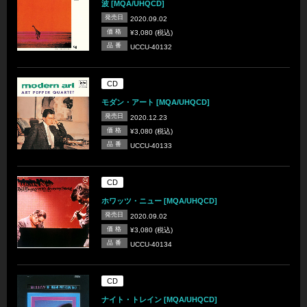
波 [MQA/UHQCD]
発売日
2020.09.02
価 格
¥3,080 (税込)
品 番
UCCU-40132
CD
モダン・アート [MQA/UHQCD]
発売日
2020.12.23
価 格
¥3,080 (税込)
品 番
UCCU-40133
CD
ホワッツ・ニュー [MQA/UHQCD]
発売日
2020.09.02
価 格
¥3,080 (税込)
品 番
UCCU-40134
CD
ナイト・トレイン [MQA/UHQCD]