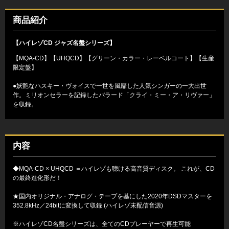
商品紹介
【ハイレゾCD ジャズ名盤シリーズ】
【MQA-CD】【UHQCD】【グリーン・カラー・レーベルコート】【生産
限定盤】
●妖艶なハスキー・ヴォイスで一世を風靡した人気シンガーの一大出世
作。ミリオンセラーを記録したバラード「クライ・ミー・ア・リヴァー」
を収録。
内容
◆MQA-CD × UHQCD ＝ハイレゾも聴ける高音質ディスク。 これが、CD
の最終進化形だ！
★国内オリジナル・アナログ・テープを基にした2020年DSDマスターを
352.8kHz／24bitに変換して収録 (ハイレゾ未配信音源)
※ハイレゾCD名盤シリーズは、全てのCDプレーヤーで再生可能