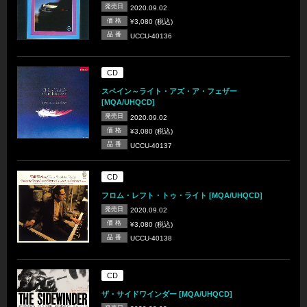
発売日
2020.09.02
価 格
¥3,080 (税込)
品 番
UCCU-40136
CD
スペイン～ライト・アズ・ア・フェザー
[MQA/UHQCD]
発売日
2020.09.02
価 格
¥3,080 (税込)
品 番
UCCU-40137
CD
フロム・レフト・トゥ・ライト [MQA/UHQCD]
発売日
2020.09.02
価 格
¥3,080 (税込)
品 番
UCCU-40138
CD
ザ・サイドワインダー [MQA/UHQCD]