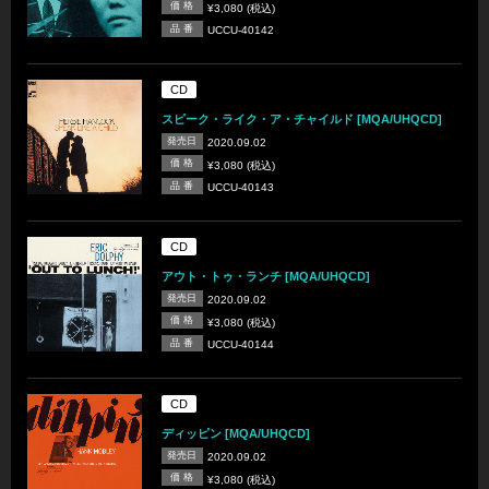
価 格
¥3,080 (税込)
品 番
UCCU-40142
CD
スピーク・ライク・ア・チャイルド [MQA/UHQCD]
発売日
2020.09.02
価 格
¥3,080 (税込)
品 番
UCCU-40143
CD
アウト・トゥ・ランチ [MQA/UHQCD]
発売日
2020.09.02
価 格
¥3,080 (税込)
品 番
UCCU-40144
CD
ディッピン [MQA/UHQCD]
発売日
2020.09.02
価 格
¥3,080 (税込)