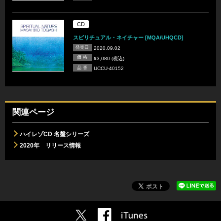
CD
スピリチュアル・ネイチャー [MQA/UHQCD]
発売日
2020.09.02
価 格
¥3,080 (税込)
品 番
UCCU-40152
関連ページ
ハイレゾCD 名盤シリーズ
2020年 リリース情報