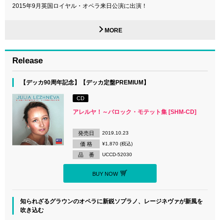
2015年9月英国ロイヤル・オペラ来日公演に出演！
MORE
Release
【デッカ90周年記念】【デッカ定盤PREMIUM】
CD
アレルヤ！～バロック・モテット集 [SHM-CD]
発売日
2019.10.23
価 格
¥1,870 (税込)
品 番
UCCD-52030
BUY NOW
知られざるグラウンのオペラに新鋭ソプラノ、レージネヴァが新風を
吹き込む