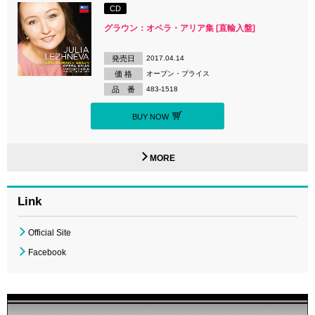
CD
グラウン：オペラ・アリア集 [直輸入盤]
発売日
2017.04.14
価 格
オープン・プライス
品 番
483-1518
BUY NOW
MORE
Link
Official Site
Facebook