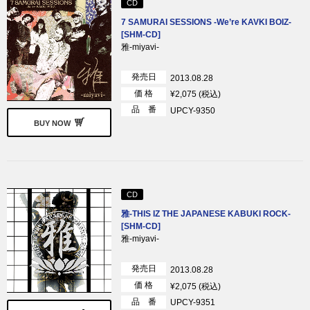
CD
7 SAMURAI SESSIONS -We’re KAVKI BOIZ-
[SHM-CD]
雅-miyavi-
発売日
2013.08.28
価 格
¥2,075 (税込)
品 番
UPCY-9350
BUY NOW
CD
雅-THIS IZ THE JAPANESE KABUKI ROCK-
[SHM-CD]
雅-miyavi-
発売日
2013.08.28
価 格
¥2,075 (税込)
品 番
UPCY-9351