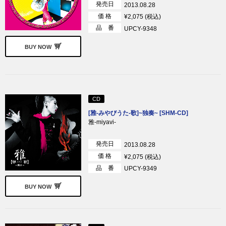
発売日
2013.08.28
価 格
¥2,075 (税込)
品 番
UPCY-9348
BUY NOW
CD
[雅-みやびうた-歌]~独奏~ [SHM-CD]
雅-miyavi-
発売日
2013.08.28
価 格
¥2,075 (税込)
品 番
UPCY-9349
BUY NOW