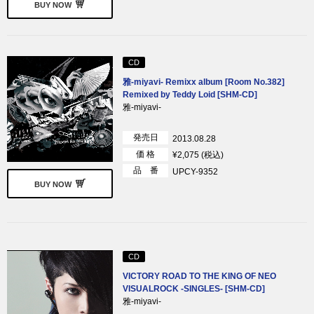
BUY NOW
CD
雅-miyavi- Remixx album [Room No.382]
Remixed by Teddy Loid [SHM-CD]
雅-miyavi-
発売日
2013.08.28
価 格
¥2,075 (税込)
品 番
UPCY-9352
BUY NOW
CD
VICTORY ROAD TO THE KING OF NEO
VISUALROCK -SINGLES- [SHM-CD]
雅-miyavi-