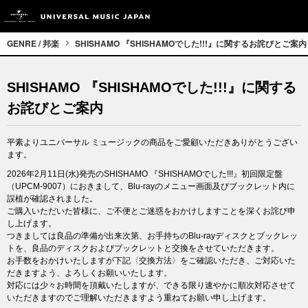
GENRE / 邦楽
SHISHAMO 『SHISHAMOでした!!!』に関するお詫びとご案内
SHISHAMO 『SHISHAMOでした!!!』に関する
お詫びとご案内
平素よりユニバーサル ミュージックの商品をご愛顧いただきありがとうござい
ます。
2026年2月11日(水)発売のSHISHAMO 『SHISHAMOでした!!!』初回限定盤
（UPCM-9007）におきまして、Blu-rayのメニュー画面及びブックレット内に
誤植が確認されました。
ご購入いただいた皆様に、ご不便とご迷惑をおかけしますことを深くお詫び申
し上げます。
つきましては良品の準備が出来次第、お手持ちのBlu-rayディスクとブックレッ
トを、良品のディスクおよびブックレットと交換をさせていただきます。
お手数をおかけいたしますが下記〈交換方法〉をご確認いただき、ご対応いた
だきますよう、よろしくお願いいたします。
対応には少々お時間を頂戴いたしますが、できる限り速やかに順次対応させて
いただきますのでご理解いただきますよう重ねてお願い申し上げます。