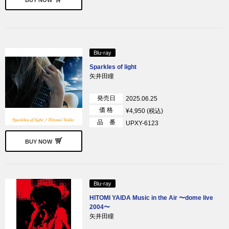
Blu-ray
Sparkles of light
矢井田瞳
発売日
2025.06.25
価 格
¥4,950 (税込)
品 番
UPXY-6123
BUY NOW
Blu-ray
HITOMI YAIDA Music in the Air 〜dome live
2004〜
矢井田瞳