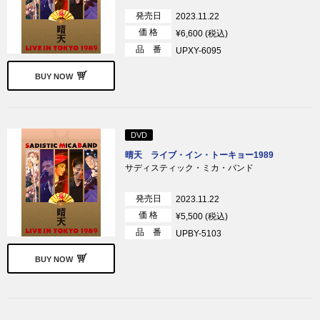
発売日
2023.11.22
価 格
¥6,600 (税込)
品 番
UPXY-6095
BUY NOW
DVD
晴天 ライブ・イン・トーキョー1989
サディスティック・ミカ・バンド
発売日
2023.11.22
価 格
¥5,500 (税込)
品 番
UPBY-5103
BUY NOW