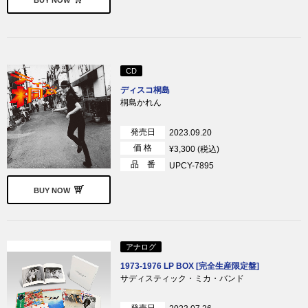
CD
ディスコ桐島
桐島かれん
発売日
2023.09.20
価 格
¥3,300 (税込)
品 番
UPCY-7895
BUY NOW
アナログ
1973-1976 LP BOX [完全生産限定盤]
サディスティック・ミカ・バンド
発売日