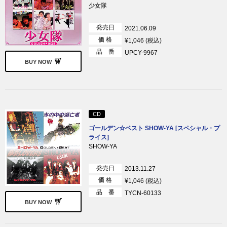
少女隊
発売日
2021.06.09
価 格
¥1,046 (税込)
品 番
UPCY-9967
BUY NOW
CD
ゴールデン☆ベスト SHOW-YA [スペシャル・プ
ライス]
SHOW-YA
発売日
2013.11.27
価 格
¥1,046 (税込)
品 番
TYCN-60133
BUY NOW