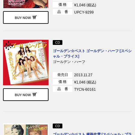
価 格
¥1,046 (税込)
品 番
UPCY-9299
BUY NOW
CD
ゴールデン☆ベスト ゴールデン・ハーフ [スペシ
ャル・プライス]
ゴールデン・ハーフ
発売日
2013.11.27
価 格
¥1,046 (税込)
品 番
TYCN-60161
BUY NOW
CD
ゴールデン☆ベスト 越路吹雪 [スペシャル・プラ