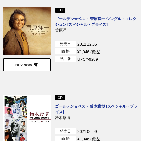
CD
ゴールデン☆ベスト 菅原洋一 シングル・コレク
ション [スペシャル・プライス]
菅原洋一
発売日
2012.12.05
価 格
¥1,046 (税込)
品 番
UPCY-9289
BUY NOW
CD
ゴールデン☆ベスト 鈴木康博 [スペシャル・プラ
イス]
鈴木康博
発売日
2021.06.09
価 格
¥1,046 (税込)