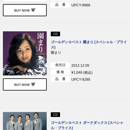
品 番
UPCY-9968
BUY NOW
CD
ゴールデン☆ベスト 園まり [スペシャル・プライ
ス]
園まり
発売日
2012.12.05
価 格
¥1,046 (税込)
品 番
UPCY-9286
BUY NOW
CD
ゴールデン☆ベスト ダークダックス [スペシャ
ル・プライス]