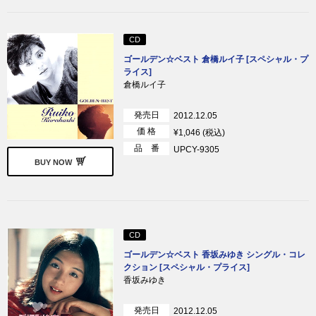
CD
ゴールデン☆ベスト 倉橋ルイ子 [スペシャル・プ
ライス]
倉橋ルイ子
発売日
2012.12.05
価 格
¥1,046 (税込)
品 番
UPCY-9305
BUY NOW
CD
ゴールデン☆ベスト 香坂みゆき シングル・コレ
クション [スペシャル・プライス]
香坂みゆき
発売日
2012.12.05