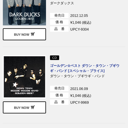
ダークダックス
発売日
2012.12.05
価 格
¥1,046 (税込)
品 番
UPCY-9304
BUY NOW
CD
ゴールデン☆ベスト ダウン・タウン・ブギウ
ギ・バンド [スペシャル・プライス]
ダウン・タウン・ブギウギ・バンド
発売日
2021.06.09
価 格
¥1,046 (税込)
品 番
UPCY-9969
BUY NOW