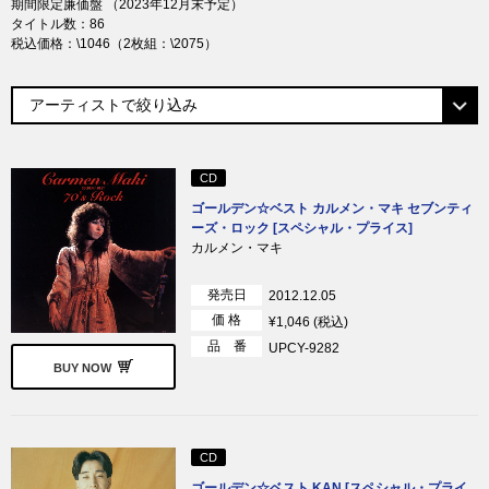
期間限定廉価盤 （2023年12月末予定）
タイトル数：86
税込価格：\1046（2枚組：\2075）
CD
ゴールデン☆ベスト カルメン・マキ セブンティ
ーズ・ロック [スペシャル・プライス]
カルメン・マキ
発売日
2012.12.05
価 格
¥1,046 (税込)
品 番
UPCY-9282
BUY NOW
CD
ゴールデン☆ベスト KAN [スペシャル・プライ