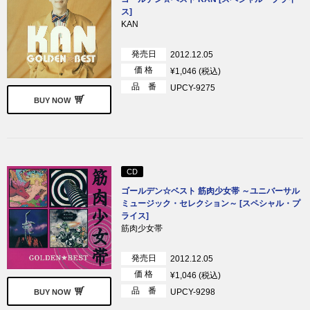
ス]
KAN
発売日
2012.12.05
価 格
¥1,046 (税込)
品 番
UPCY-9275
BUY NOW
CD
ゴールデン☆ベスト 筋肉少女帯 ～ユニバーサル
ミュージック・セレクション～ [スペシャル・プ
ライス]
筋肉少女帯
発売日
2012.12.05
価 格
¥1,046 (税込)
品 番
UPCY-9298
BUY NOW