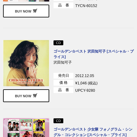
品 番
TYCN-60152
BUY NOW
CD
ゴールデン☆ベスト 沢田知可子 [スペシャル・プ
ライス]
沢田知可子
発売日
2012.12.05
価 格
¥1,046 (税込)
品 番
UPCY-9280
BUY NOW
CD
ゴールデン☆ベスト 少女隊 フォノグラム・シン
グル・コレクション [スペシャル・プライス]