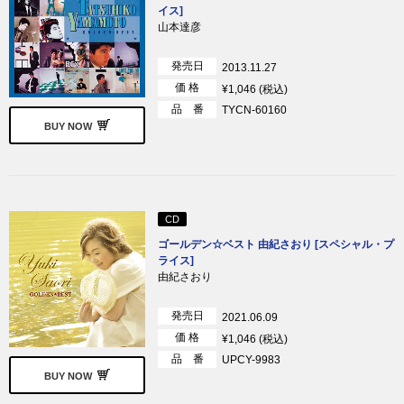
イス]
山本達彦
発売日
2013.11.27
価 格
¥1,046 (税込)
品 番
TYCN-60160
BUY NOW
CD
ゴールデン☆ベスト 由紀さおり [スペシャル・プ
ライス]
由紀さおり
発売日
2021.06.09
価 格
¥1,046 (税込)
品 番
UPCY-9983
BUY NOW