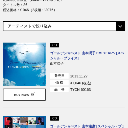
タイトル数：86
税込価格：\1046（2枚組：\2075）
CD
ゴールデン☆ベスト 山本潤子 EMI YEARS [スペ
シャル・プライス]
山本潤子
発売日
2013.11.27
価 格
¥1,046 (税込)
品 番
TYCN-60163
BUY NOW
CD
ゴールデン☆ベスト 山本達彦 [スペシャル・プラ