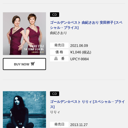
CD
ゴールデン☆ベスト 由紀さおり 安田祥子 [スペ
シャル・プライス]
由紀さおり
発売日
2021.06.09
価 格
¥1,046 (税込)
品 番
UPCY-9984
BUY NOW
CD
ゴールデン☆ベスト りりィ [スペシャル・プライ
ス]
りりィ
発売日
2013.11.27