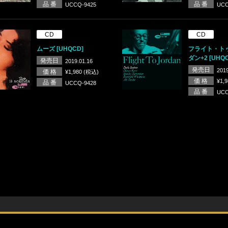
品 番
品 番
UCCQ-9425
UCC
CD
CD
ムーズ [UHQCD]
フライト・ト
ダン+2 [UHQ
発売日
2019.01.16
発売日
2019
価 格
¥1,980 (税込)
価 格
¥1,
品 番
UCCQ-9428
品 番
UCC