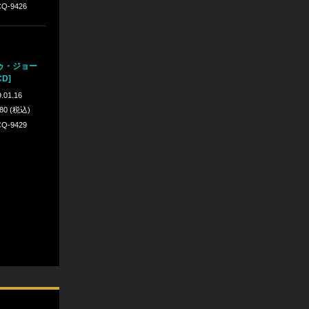
Q-9426
ゥ・ジョー
CD]
.01.16
980 (税込)
Q-9429