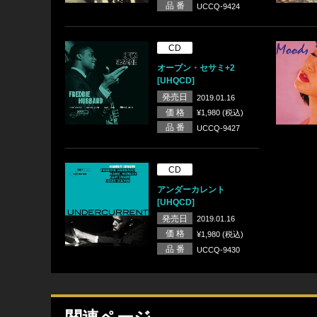
品 番
UCCQ-9424
CD
オープン・セサミ+2
[UHQCD]
発売日
2019.01.16
価 格
¥1,980 (税込)
品 番
UCCQ-9427
CD
アンダーカレント
[UHQCD]
発売日
2019.01.16
価 格
¥1,980 (税込)
品 番
UCCQ-9430