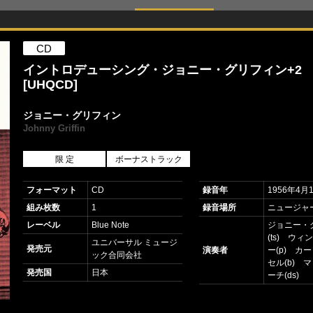
CD
イントロデューシング・ジョニー・グリフィン+2
[UHQCD]
ジョニー・グリフィン
Johnny Griffin
限 定
ボーナストラック
フォーマット
CD
録音年
1956年4月
組み枚数
1
録音場所
ニュージャ
レーベル
Blue Note
ジョニー・
(ts) ウ
ユニバーサル ミュージ
発売元
演奏者
ー(p) カ
ック合同会社
セル(b) 
発売国
日本
ーチ(ds)