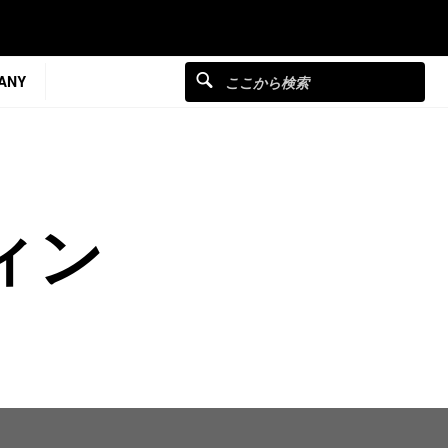
ANY
ィン