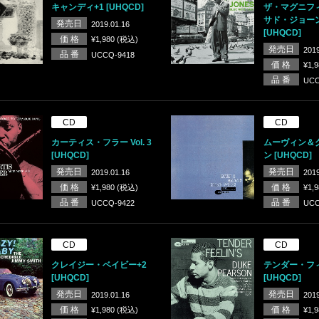
キャンディ+1 [UHQCD]
ザ・マグニフ
サド・ジョーン
発売日
2019.01.16
[UHQCD]
価 格
¥1,980 (税込)
発売日
2019
品 番
UCCQ-9418
価 格
¥1,
品 番
UCC
CD
CD
カーティス・フラー Vol. 3
ムーヴィン＆
[UHQCD]
ン [UHQCD]
発売日
発売日
2019.01.16
2019
価 格
価 格
¥1,980 (税込)
¥1,
品 番
品 番
UCCQ-9422
UCC
CD
CD
クレイジー・ベイビー+2
テンダー・フ
[UHQCD]
[UHQCD]
発売日
発売日
2019.01.16
2019
価 格
価 格
¥1,980 (税込)
¥1,