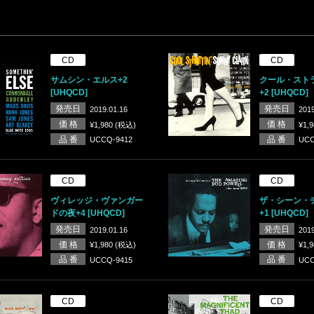
CD
CD
サムシン・エルス+2
クール・スト
[UHQCD]
+2 [UHQCD]
発売日
発売日
2019.01.16
2019
価 格
価 格
¥1,980 (税込)
¥1,
品 番
品 番
UCCQ-9412
UCC
CD
CD
ヴィレッジ・ヴァンガー
ザ・シーン・
ドの夜+4 [UHQCD]
+1 [UHQCD]
発売日
発売日
2019.01.16
2019
価 格
価 格
¥1,980 (税込)
¥1,
品 番
品 番
UCCQ-9415
UCC
CD
CD