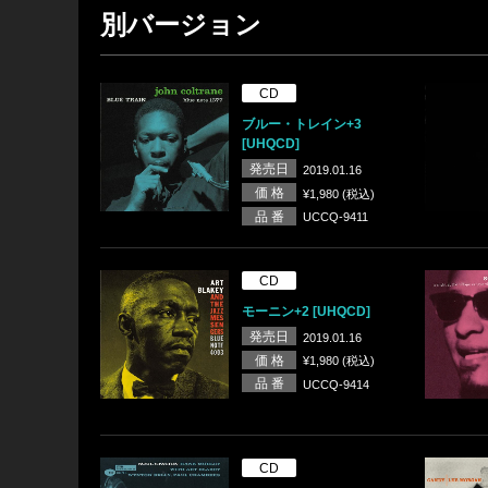
別バージョン
CD
ブルー・トレイン+3
[UHQCD]
発売日
2019.01.16
価 格
¥1,980 (税込)
品 番
UCCQ-9411
CD
モーニン+2 [UHQCD]
発売日
2019.01.16
価 格
¥1,980 (税込)
品 番
UCCQ-9414
CD