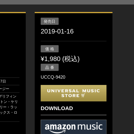
発売日
2019-01-16
価 格
¥1,980 (税込)
品 番
UCCQ-9420
17日
ージー
グリフィン
ィントン・ケリ
ーリー・ラッ
DOWNLOAD
マックス・ロ