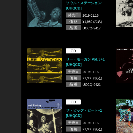
ソウル・ステーション
[UHQCD]
発売日
2019.01.16
価 格
¥1,980 (税込)
品 番
UCCQ-9417
CD
リー・モーガン Vol. 3+1
[UHQCD]
発売日
2019.01.16
価 格
¥1,980 (税込)
品 番
UCCQ-9421
CD
ザ・ビッグ・ビート+1
[UHQCD]
発売日
2019.01.16
価 格
¥1,980 (税込)