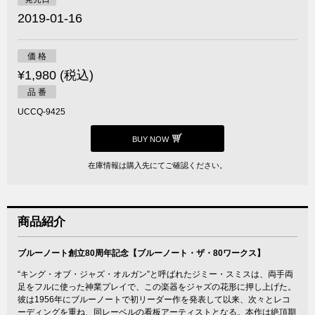
2019-01-16
価 格
¥1,980 (税込)
品 番
UCCQ-9425
BUY NOW
在庫情報は購入先にてご確認ください。
商品紹介
ブルーノート創立80周年記念【ブルーノート・ザ・80ワークス】
“キング・オブ・ジャズ・オルガン”と呼ばれたジミー・スミスは、両手両
足をフルに使った神業プレイで、この楽器をジャズの花形に押し上げた。
彼は1956年にブルーノートで初リーダー作を発表して以来、次々とレコ
ーディングを重ね、同レーベルの看板アーティストとなる。本作は絶頂期