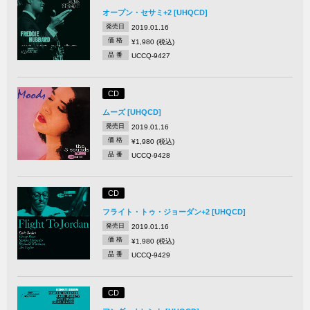
オープン・セサミ+2 [UHQCD]
発売日
2019.01.16
価 格
¥1,980 (税込)
品 番
UCCQ-9427
CD
ムーズ [UHQCD]
発売日
2019.01.16
価 格
¥1,980 (税込)
品 番
UCCQ-9428
CD
フライト・トゥ・ジョーダン+2 [UHQCD]
発売日
2019.01.16
価 格
¥1,980 (税込)
品 番
UCCQ-9429
CD