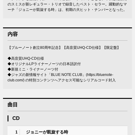
のスミスが新レギュラー・トリオで録音したベスト・セラー。躍動的なマ
ーチ「ジョニーが凱旋する時」は、初期の大ヒット・ナンバーとなった。
内容
【ブルーノート創立80周年記念】【高音質UHQ-CD仕様】【限定盤】
◆高音質UHQ-CD仕様
◆オリジナルLPライナーノーツの日本語訳付
◆新規ミニ・ライナーノーツ付
◆ジャズの新情報サイト「BLUE NOTE CLUB」(
https://bluenote-
club.com/
) の特別コンテンツへアクセス可能なシリアルコード封入
曲目
CD
ジョニーが凱旋する時
1