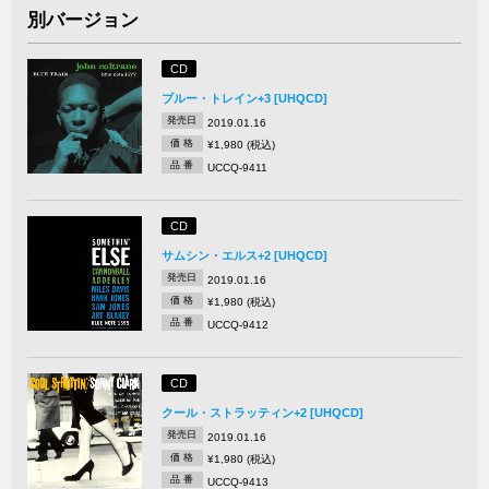
別バージョン
CD
ブルー・トレイン+3 [UHQCD]
発売日
2019.01.16
価 格
¥1,980 (税込)
品 番
UCCQ-9411
CD
サムシン・エルス+2 [UHQCD]
発売日
2019.01.16
価 格
¥1,980 (税込)
品 番
UCCQ-9412
CD
クール・ストラッティン+2 [UHQCD]
発売日
2019.01.16
価 格
¥1,980 (税込)
品 番
UCCQ-9413