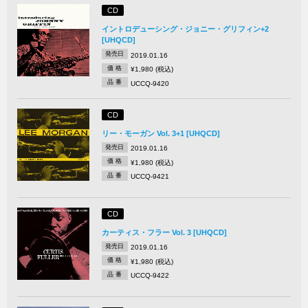
CD
イントロデューシング・ジョニー・グリフィン+2
[UHQCD]
発売日
2019.01.16
価 格
¥1,980 (税込)
品 番
UCCQ-9420
CD
リー・モーガン Vol. 3+1 [UHQCD]
発売日
2019.01.16
価 格
¥1,980 (税込)
品 番
UCCQ-9421
CD
カーティス・フラー Vol. 3 [UHQCD]
発売日
2019.01.16
価 格
¥1,980 (税込)
品 番
UCCQ-9422