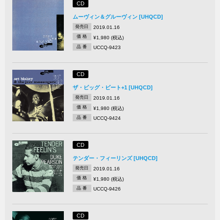
CD
ムーヴィン＆グルーヴィン [UHQCD]
発売日
2019.01.16
価 格
¥1,980 (税込)
品 番
UCCQ-9423
CD
ザ・ビッグ・ビート+1 [UHQCD]
発売日
2019.01.16
価 格
¥1,980 (税込)
品 番
UCCQ-9424
CD
テンダー・フィーリンズ [UHQCD]
発売日
2019.01.16
価 格
¥1,980 (税込)
品 番
UCCQ-9426
CD