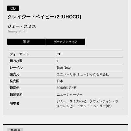
CD
クレイジー・ベイビー+2 [UHQCD]
ジミー・スミス
Jimmy Smith
限 定
ボーナストラック
フォーマット
CD
組み枚数
1
レーベル
Blue Note
発売元
ユニバーサル ミュージック合同会社
発売国
日本
録音年
1960年1月4日
録音場所
ニュージャージー
ジミー・スミス(org) クウェンティン・ウ
演奏者
ォーレン(g) ドナルド・ベイリー(ds)
発売日