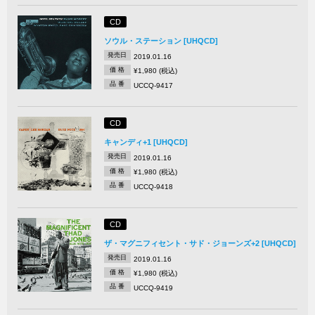
CD
ソウル・ステーション [UHQCD]
発売日
2019.01.16
価 格
¥1,980 (税込)
品 番
UCCQ-9417
CD
キャンディ+1 [UHQCD]
発売日
2019.01.16
価 格
¥1,980 (税込)
品 番
UCCQ-9418
CD
ザ・マグニフィセント・サド・ジョーンズ+2 [UHQCD]
発売日
2019.01.16
価 格
¥1,980 (税込)
品 番
UCCQ-9419