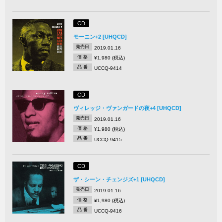
CD
モーニン+2 [UHQCD]
発売日
2019.01.16
価 格
¥1,980 (税込)
品 番
UCCQ-9414
CD
ヴィレッジ・ヴァンガードの夜+4 [UHQCD]
発売日
2019.01.16
価 格
¥1,980 (税込)
品 番
UCCQ-9415
CD
ザ・シーン・チェンジズ+1 [UHQCD]
発売日
2019.01.16
価 格
¥1,980 (税込)
品 番
UCCQ-9416