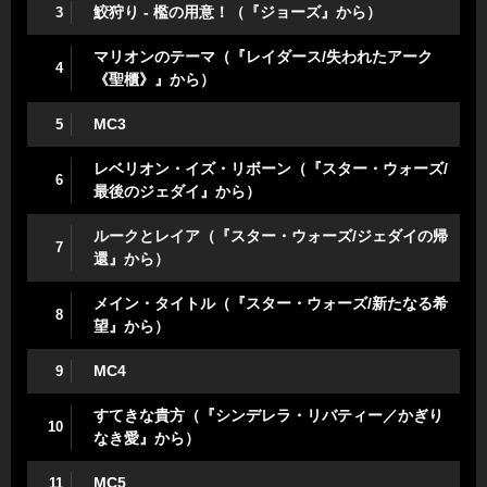
鮫狩り - 檻の用意！（『ジョーズ』から）
3
マリオンのテーマ（『レイダース/失われたアーク
4
《聖櫃》』から）
MC3
5
レベリオン・イズ・リボーン（『スター・ウォーズ/
6
最後のジェダイ』から）
ルークとレイア（『スター・ウォーズ/ジェダイの帰
7
還』から）
メイン・タイトル（『スター・ウォーズ/新たなる希
8
望』から）
MC4
9
すてきな貴方（『シンデレラ・リバティー／かぎり
10
なき愛』から）
MC5
11