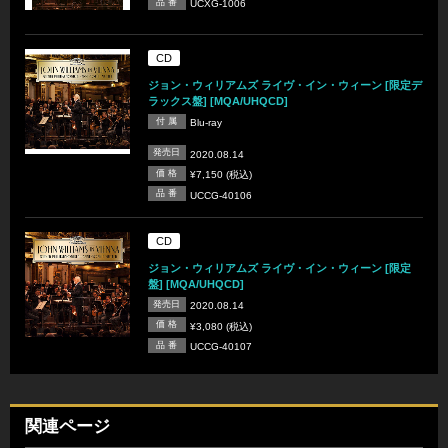
品 番
UCXG-1006
CD
ジョン・ウィリアムズ ライヴ・イン・ウィーン [限定デ
ラックス盤] [MQA/UHQCD]
付 属
Blu-ray
発売日
2020.08.14
価 格
¥7,150 (税込)
品 番
UCCG-40106
CD
ジョン・ウィリアムズ ライヴ・イン・ウィーン [限定
盤] [MQA/UHQCD]
発売日
2020.08.14
価 格
¥3,080 (税込)
品 番
UCCG-40107
関連ページ