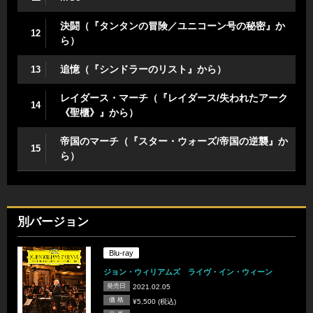
決闘（『タンタンの冒険／ユニコーン号の秘密』か
12
ら）
追憶（『シンドラーのリスト』から）
13
レイダース・マーチ（『レイダース/失われたアーク
14
《聖櫃》』から）
帝国のマーチ（『スター・ウォーズ/帝国の逆襲』か
15
ら）
別バージョン
Blu-ray
ジョン・ウィリアムズ ライヴ・イン・ウィーン
発売日
2021.02.05
価 格
¥5,500 (税込)