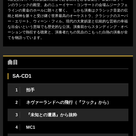
ンのラシックの殿堂、あのニューイヤー・コンサートの会場ムジークフェ
ラインの黄金のホールに朗々と響く。 しかも演奏はクラシック音楽の伝
統と精神を脈々と受け継ぐ世界最高のオーケストラ、クラシックのスーパ
ー・エリート、ウィーン・フィル。現代の大衆娯楽と伝統的な芸術の幸福
な出会いという意味でも歴史的な公演。演奏前からスタンディング・オベ
ーションで熱狂する聴衆と、演奏者たちの気合のこもった白熱の演奏が全
てを物語っています。
曲目
SA-CD1
拍手
1
ネヴァーランドへの飛行（『フック』から）
2
『未知との遭遇』から抜粋
3
MC1
4