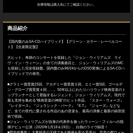
在庫情報は購入先にてご確認ください。
商品紹介
【国内盤のみSA-CDハイブリッド】【グリーン・カラー・レーベルコー
ト】【生産限定盤】
大ヒット、奇跡のコンサートを収録した『ジョン・ウィリアムズ ライ
ヴ・イン・ウィーン』の全ての演奏曲目と、ジョン・ウィリアムズのMC
も収録した完全収録盤。国内盤のみ96/24からのDSD変換によるSA-CDハ
イブリッドでの発売。
■グラミー賞受賞25回、アカデミー賞受賞５回、エミー賞5回、ゴールデ
ン・グローブ賞受賞４回……。50年以上にわたりハリウッド映画音楽のト
ップランナーとして君臨するレジェンド、ジョン・ウィリアムズ。現代で
最も支持を集める“映画音楽の神様”のヒット作品、『スター・ウォーズ』
『レイダース』『ジュラシック・パーク』『E.T.』『ジョーズ』などな
ど、全ての世代に愛される作品のあの音楽を、最高の演奏と最新の録音技
術で収録。
■ジョン・ウィリアムズが自身の代表作を振ったウィーン・フィルへの指
揮デビュー公演（2020年1月18＆19日）、白熱のライヴ録音！
■歴史的事件！ 大衆娯楽の王様である映画を彩る音楽が、音楽の都ウィー