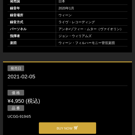
発売国
日本
録音年
2020年1月
録音場所
ウィーン
録音方式
ライヴ・レコーディング
パーソネル
アンネ=ゾフィー・ムター（ヴァイオリン）
指揮者
ジョン・ウィリアムズ
楽団
ウィーン・フィルハーモニー管弦楽団
発売日
2021-02-05
価 格
¥4,950 (税込)
品 番
UCGG-9194/5
BUY NOW