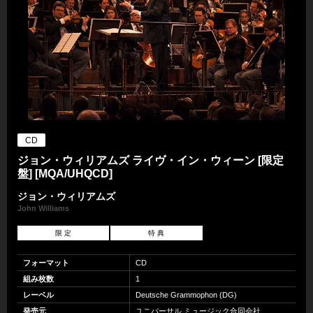
CD
ジョン・ウィリアムズ ライヴ・イン・ウィーン [限定
盤] [MQA/UHQCD]
ジョン・ウィリアムズ
John Williams
限 定
特 典
フォーマット
CD
組み枚数
1
レーベル
Deutsche Grammophon (DG)
発売元
ユニバーサル ミュージック合同会社