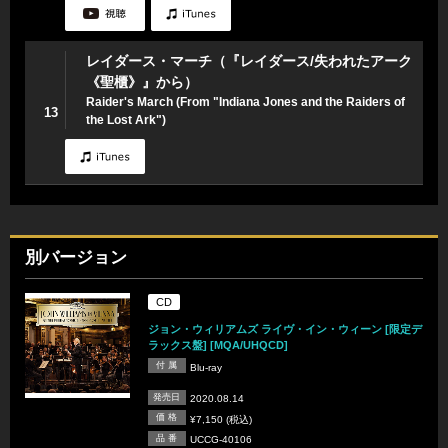
レイダース・マーチ（『レイダース/失われたアーク
《聖櫃》』から）
Raider's March (From "Indiana Jones and the Raiders of
13
the Lost Ark")
別バージョン
CD
ジョン・ウィリアムズ ライヴ・イン・ウィーン [限定デ
ラックス盤] [MQA/UHQCD]
付 属
Blu-ray
発売日
2020.08.14
価 格
¥7,150 (税込)
品 番
UCCG-40106