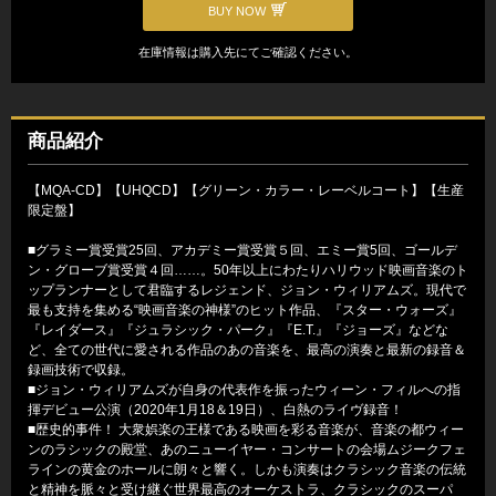
BUY NOW
在庫情報は購入先にてご確認ください。
商品紹介
【MQA-CD】【UHQCD】【グリーン・カラー・レーベルコート】【生産
限定盤】
■グラミー賞受賞25回、アカデミー賞受賞５回、エミー賞5回、ゴールデ
ン・グローブ賞受賞４回……。50年以上にわたりハリウッド映画音楽のト
ップランナーとして君臨するレジェンド、ジョン・ウィリアムズ。現代で
最も支持を集める“映画音楽の神様”のヒット作品、『スター・ウォーズ』
『レイダース』『ジュラシック・パーク』『E.T.』『ジョーズ』などな
ど、全ての世代に愛される作品のあの音楽を、最高の演奏と最新の録音＆
録画技術で収録。
■ジョン・ウィリアムズが自身の代表作を振ったウィーン・フィルへの指
揮デビュー公演（2020年1月18＆19日）、白熱のライヴ録音！
■歴史的事件！ 大衆娯楽の王様である映画を彩る音楽が、音楽の都ウィー
ンのラシックの殿堂、あのニューイヤー・コンサートの会場ムジークフェ
ラインの黄金のホールに朗々と響く。しかも演奏はクラシック音楽の伝統
と精神を脈々と受け継ぐ世界最高のオーケストラ、クラシックのスーパ