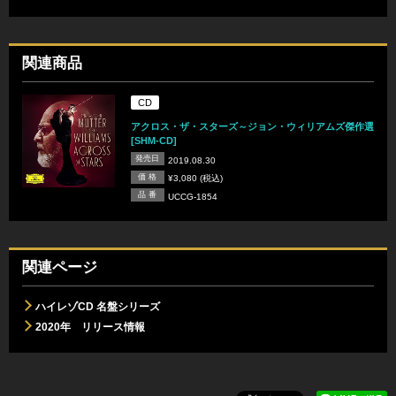
関連商品
CD
アクロス・ザ・スターズ～ジョン・ウィリアムズ傑作選
[SHM-CD]
発売日
2019.08.30
価 格
¥3,080 (税込)
品 番
UCCG-1854
関連ページ
ハイレゾCD 名盤シリーズ
2020年 リリース情報