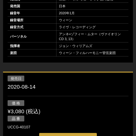
発売国
日本
録音年
2020年1月
録音場所
ウィーン
録音方式
ライヴ・レコーディング
アンネ=ゾフィー・ムター（ヴァイオリン
パーソネル
CD 3, 13）
指揮者
ジョン・ウィリアムズ
楽団
ウィーン・フィルハーモニー管弦楽団
発売日
2020-08-14
価 格
¥3,080 (税込)
品 番
UCCG-40107