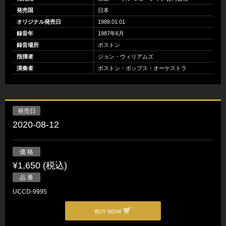
発売国
日本
オリジナル発売日
1988.01.01
録音年
1987年6月
録音場所
ボストン
指揮者
ジョン・ウィリアムズ
演奏者
ボストン・ポップス・オーケストラ
発売日
2020-08-12
価 格
¥1,650 (税込)
品 番
UCCD-9995
BUY NOW