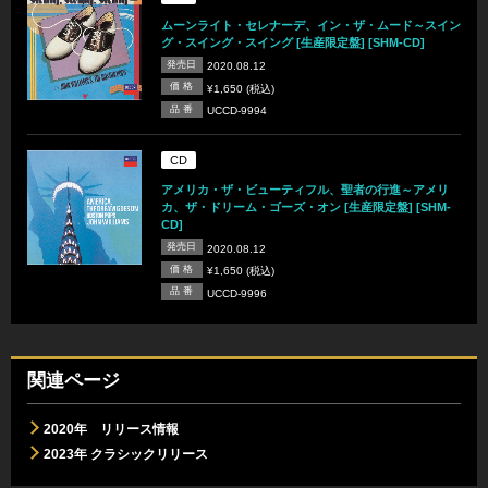
ムーンライト・セレナーデ、イン・ザ・ムード～スイン
グ・スイング・スイング [生産限定盤] [SHM-CD]
発売日
2020.08.12
価 格
¥1,650 (税込)
品 番
UCCD-9994
CD
アメリカ・ザ・ビューティフル、聖者の行進～アメリ
カ、ザ・ドリーム・ゴーズ・オン [生産限定盤] [SHM-
CD]
発売日
2020.08.12
価 格
¥1,650 (税込)
品 番
UCCD-9996
関連ページ
2020年 リリース情報
2023年 クラシックリリース