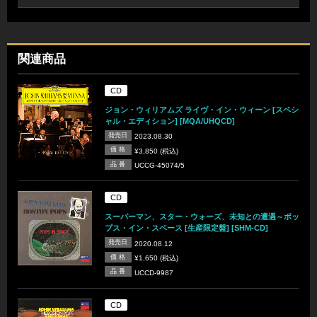
関連商品
CD
ジョン・ウィリアムズ ライヴ・イン・ウィーン [スペシ
ャル・エディション] [MQA/UHQCD]
発売日
2023.08.30
価 格
¥3,850 (税込)
品 番
UCCG-45074/5
CD
スーパーマン、スター・ウォーズ、未知との遭遇～ポッ
プス・イン・スペース [生産限定盤] [SHM-CD]
発売日
2020.08.12
価 格
¥1,650 (税込)
品 番
UCCD-9987
CD