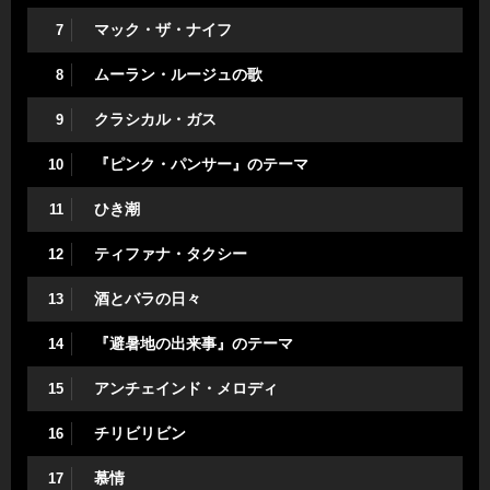
マック・ザ・ナイフ
7
ムーラン・ルージュの歌
8
クラシカル・ガス
9
『ピンク・パンサー』のテーマ
10
ひき潮
11
ティファナ・タクシー
12
酒とバラの日々
13
『避暑地の出来事』のテーマ
14
アンチェインド・メロディ
15
チリビリビン
16
慕情
17