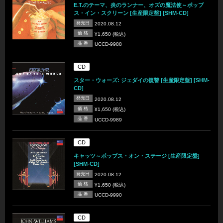
E.T.のテーマ、炎のランナー、オズの魔法使～ポップ
ス・イン・スクリーン [生産限定盤] [SHM-CD]
発売日
2020.08.12
価 格
¥1,650 (税込)
品 番
UCCD-9988
CD
スター・ウォーズ: ジェダイの復讐 [生産限定盤] [SHM-
CD]
発売日
2020.08.12
価 格
¥1,650 (税込)
品 番
UCCD-9989
CD
キャッツ～ポップス・オン・ステージ [生産限定盤]
[SHM-CD]
発売日
2020.08.12
価 格
¥1,650 (税込)
品 番
UCCD-9990
CD