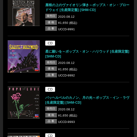
屋根の上のヴァイオリン弾き～ポップス・オン・ブロー
ドウェイ [生産限定盤] [SHM-CD]
発売日
2020.08.12
価 格
¥1,650 (税込)
品 番
UCCD-9991
CD
星に願いを～ポップス・オン・ハリウッド [生産限定盤]
[SHM-CD]
発売日
2020.08.12
価 格
¥1,650 (税込)
品 番
UCCD-9992
CD
パッヘルベルのカノン、月の光～ポップス・イン・ラヴ
[生産限定盤] [SHM-CD]
発売日
2020.08.12
価 格
¥1,650 (税込)
品 番
UCCD-9993
CD