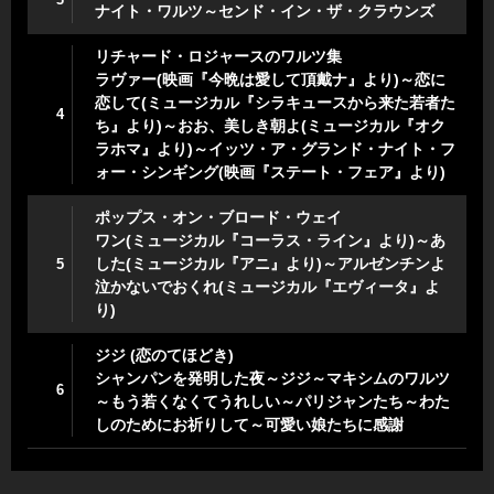
ナイト・ワルツ～センド・イン・ザ・クラウンズ
リチャード・ロジャースのワルツ集
ラヴァー(映画『今晩は愛して頂戴ナ』より)～恋に
恋して(ミュージカル『シラキュースから来た若者た
4
ち』より)～おお、美しき朝よ(ミュージカル『オク
ラホマ』より)～イッツ・ア・グランド・ナイト・フ
ォー・シンギング(映画『ステート・フェア』より)
ポップス・オン・ブロード・ウェイ
ワン(ミュージカル『コーラス・ライン』より)～あ
した(ミュージカル『アニ』より)～アルゼンチンよ
5
泣かないでおくれ(ミュージカル『エヴィータ』よ
り)
ジジ (恋のてほどき)
シャンパンを発明した夜～ジジ～マキシムのワルツ
6
～もう若くなくてうれしい～パリジャンたち～わた
しのためにお祈りして～可愛い娘たちに感謝