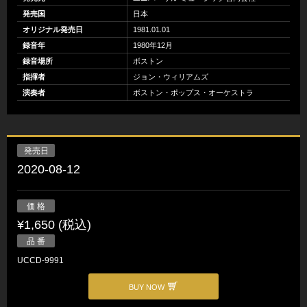
発売国
日本
オリジナル発売日
1981.01.01
録音年
1980年12月
録音場所
ボストン
指揮者
ジョン・ウィリアムズ
演奏者
ボストン・ポップス・オーケストラ
発売日
2020-08-12
価 格
¥1,650 (税込)
品 番
UCCD-9991
BUY NOW