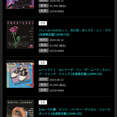
発売日
2020.08.12
価 格
¥1,650 (税込)
品 番
UCCD-9992
CD
パッヘルベルのカノン、月の光～ポップス・イン・ラヴ
[生産限定盤] [SHM-CD]
発売日
2020.08.12
価 格
¥1,650 (税込)
品 番
UCCD-9993
CD
ムーンライト・セレナーデ、イン・ザ・ムード～スイン
グ・スイング・スイング [生産限定盤] [SHM-CD]
発売日
2020.08.12
価 格
¥1,650 (税込)
品 番
UCCD-9994
CD
おもいでの夏、ピンク・パンサー～デジタル・ジューク
ボックス [生産限定盤] [SHM-CD]