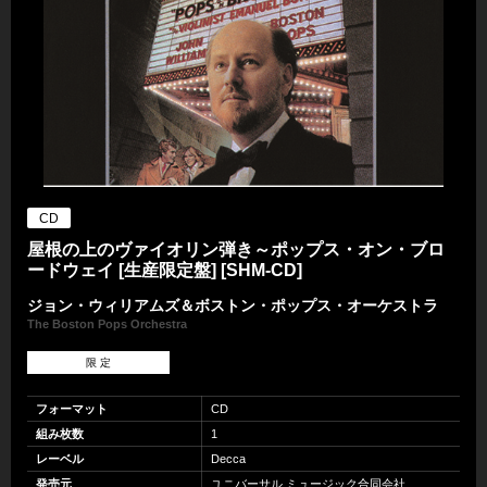
CD
屋根の上のヴァイオリン弾き～ポップス・オン・ブロ
ードウェイ [生産限定盤] [SHM-CD]
ジョン・ウィリアムズ＆ボストン・ポップス・オーケストラ
The Boston Pops Orchestra
限 定
フォーマット
CD
組み枚数
1
レーベル
Decca
発売元
ユニバーサル ミュージック合同会社