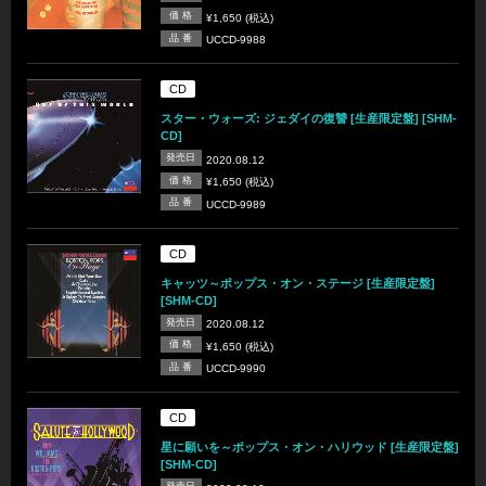
価 格
¥1,650 (税込)
品 番
UCCD-9988
CD
スター・ウォーズ: ジェダイの復讐 [生産限定盤] [SHM-
CD]
発売日
2020.08.12
価 格
¥1,650 (税込)
品 番
UCCD-9989
CD
キャッツ～ポップス・オン・ステージ [生産限定盤]
[SHM-CD]
発売日
2020.08.12
価 格
¥1,650 (税込)
品 番
UCCD-9990
CD
星に願いを～ポップス・オン・ハリウッド [生産限定盤]
[SHM-CD]