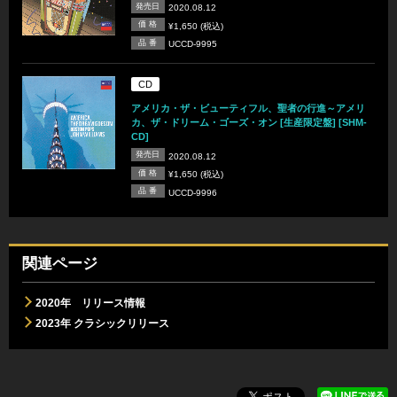
発売日
2020.08.12
価 格
¥1,650 (税込)
品 番
UCCD-9995
CD
アメリカ・ザ・ビューティフル、聖者の行進～アメリ
カ、ザ・ドリーム・ゴーズ・オン [生産限定盤] [SHM-
CD]
発売日
2020.08.12
価 格
¥1,650 (税込)
品 番
UCCD-9996
関連ページ
2020年 リリース情報
2023年 クラシックリリース