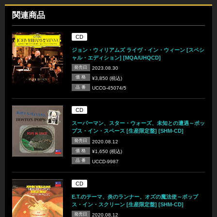
関連商品
CD
ジョン・ウィリアムズ ライヴ・イン・ウィーン [スペシ
ャル・エディション] [MQA/UHQCD]
発売日
2023.08.30
価 格
¥3,850 (税込)
品 番
UCCG-45074/5
CD
スーパーマン、スター・ウォーズ、未知との遭遇～ポッ
プス・イン・スペース [生産限定盤] [SHM-CD]
発売日
2020.08.12
価 格
¥1,650 (税込)
品 番
UCCD-9987
CD
E.T.のテーマ、炎のランナー、オズの魔法使～ポップ
ス・イン・スクリーン [生産限定盤] [SHM-CD]
発売日
2020.08.12