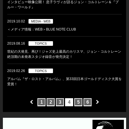
インタビュー映像公開！ 息子ラヴィが語るジョン・コルトレーン＆『ブ
ルー・ワールド』
2019.10.02
MEDIA - WEB
＜メディア情報：WEB＞BLUE NOTE CLUB
2019.08.16
TOPICS
世紀の大発見、再び！ジャズ史上最高のカリスマ、ジョン・コルトレーン
絶頂期の未発表スタジオ録音が発売決定！
2019.02.26
TOPICS
アルバム『ザ・ロスト・アルバム』、第33回日本ゴールドディスク大賞を
受賞！
1
2
3
4
5
6