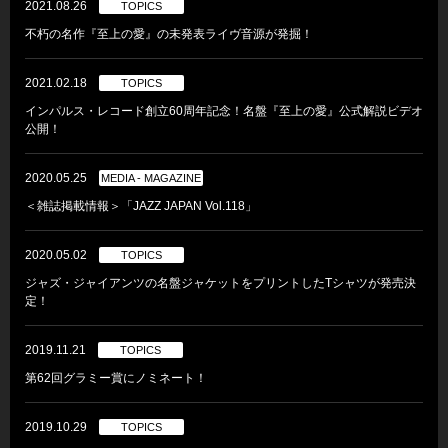
2021.08.26
TOPICS
不朽の名作『至上の愛』の未発表ライヴ音源が発掘！
2021.02.18
TOPICS
インパルス・レコード創立60周年記念！名盤『至上の愛』公式解説ビデオ
公開！
2020.05.25
MEDIA - MAGAZINE
＜雑誌掲載情報＞「JAZZ JAPAN Vol.118」
2020.05.02
TOPICS
ジャズ・ジャイアンツの名盤ジャケットをプリントしたTシャツが発売決
定！
2019.11.21
TOPICS
第62回グラミー賞にノミネート！
2019.10.29
TOPICS