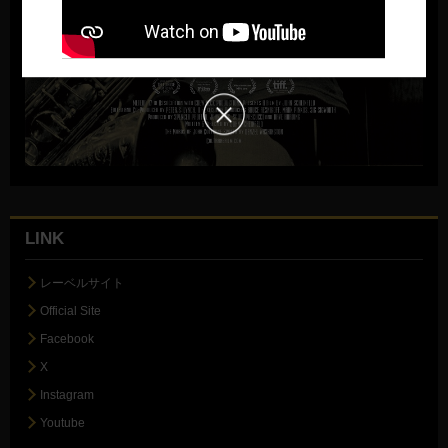
LINK
レーベルサイト
Official Site
Facebook
X
Instagram
Youtube