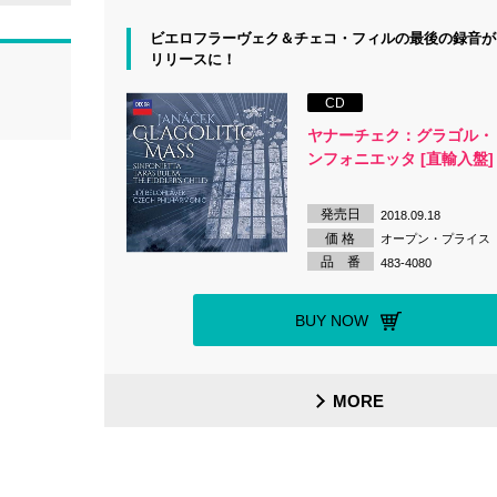
ビエロフラーヴェク＆チェコ・フィルの最後の録音が
リリースに！
CD
ヤナーチェク：グラゴル・
ンフォニエッタ [直輸入盤]
発売日
2018.09.18
価 格
オープン・プライス
品 番
483-4080
BUY NOW
MORE