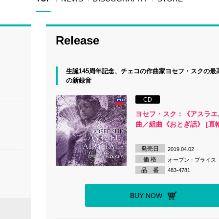
Release
生誕145周年記念、チェコの作曲家ヨセフ・スクの最
の新録音
CD
ヨセフ・スク：《アスラエ
曲／組曲《おとぎ話》 [直
発売日
2019.04.02
価 格
オープン・プライス
品 番
483-4781
BUY NOW