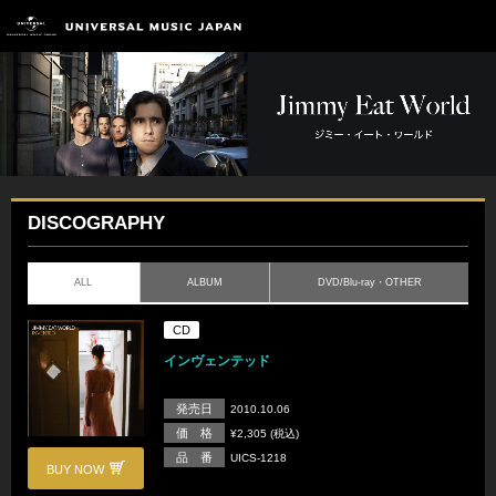
DISCOGRAPHY
ALL
ALBUM
DVD/Blu-ray・OTHER
CD
インヴェンテッド
発売日
2010.10.06
価 格
¥2,305 (税込)
品 番
UICS-1218
BUY NOW