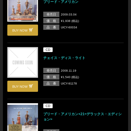
ブリード・アメリカン
発売日
2009.03.04
価 格
¥1,938 (税込)
品 番
UICY-60034
BUY NOW
CD
チェイス・ディス・ライト
発売日
2008.11.19
価 格
¥1,540 (税込)
品 番
UICY-91178
BUY NOW
CD
ブリード・アメリカン+21<デラックス・エディシ
ョン>