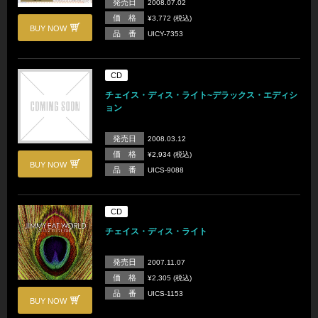
発売日
2008.07.02
価 格
¥3,772 (税込)
BUY NOW
品 番
UICY-7353
CD
チェイス・ディス・ライト~デラックス・エディシ
ョン
発売日
2008.03.12
価 格
¥2,934 (税込)
BUY NOW
品 番
UICS-9088
CD
チェイス・ディス・ライト
発売日
2007.11.07
価 格
¥2,305 (税込)
品 番
UICS-1153
BUY NOW