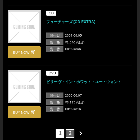
CD
フューチャーズ [CD EXTRA]
発売日
2007.09.05
価 格
¥1,540 (税込)
品 番
UICS-9066
BUY NOW
DVD
ビリーヴ・イン・ホワット・ユー・ウォント
発売日
2006.06.07
価 格
¥3,135 (税込)
品 番
UIBS-9016
BUY NOW
1
2