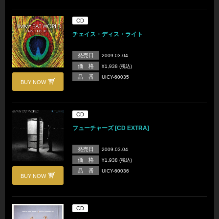
CD
チェイス・ディス・ライト
発売日
2009.03.04
価 格
¥1,938 (税込)
品 番
UICY-60035
BUY NOW
CD
フューチャーズ [CD EXTRA]
発売日
2009.03.04
価 格
¥1,938 (税込)
品 番
UICY-60036
BUY NOW
CD