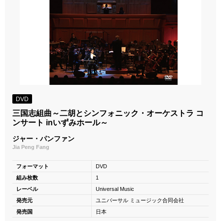
DVD
三国志組曲～二胡とシンフォニック・オーケストラ コ
ンサート inいずみホール～
ジャー・パンファン
Jia Peng Fang
フォーマット
DVD
組み枚数
1
レーベル
Universal Music
発売元
ユニバーサル ミュージック合同会社
発売国
日本