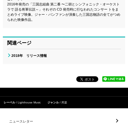
2016年発売の「三国志組曲 第二番 〜二胡とシンフォニック・オーケスト
ラで 語る将軍伝説～」それぞの CD 発売時に行なわれたコンサー トをま
とめライブ映像。ジャー・パンファンが演奏した三国志物語の全てがつめ
られた映像作品。
関連ページ
2018年 リリース情報
レーベル
Lighthouse Music
ジャンル
邦楽
ニュースレター