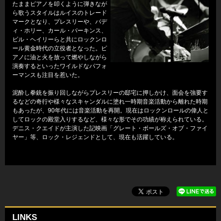
たままピアノを叩くように弾きなが
ら歌うスタイルはルイスのトレード
マークとなり、プレスリーや、バデ
ィ・ホリー、カール・パーキンス、
ビル・ヘイリーらと共にロックンロ
ール黄金時代の立役者となった。ピ
アノに油と火を放って燃やしながら
演奏するといったワイルドなパフォ
ーマンスも注目を惹いた。
泥酔し拳銃を振り回しながらプレスリーの邸宅に押しかけ、面会を強要す
るなどの奇行や様々なスキャンダルに塗れ一時期音楽活動から離れた時期
もあったが、90年代には音楽活動を再開。現在はロックンロールの偉人と
してロックの殿堂入りするなど、様々な形でその功績が称えられている。
デニス・クエイドが主演した記映画「グレート・ボールズ・オブ・ファイ
ヤー」等、ロック・レジェンドとして、現在も活躍している。
LINKS