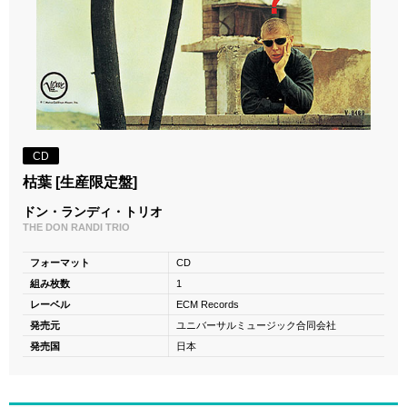
CD
枯葉 [生産限定盤]
ドン・ランディ・トリオ
THE DON RANDI TRIO
フォーマット
CD
組み枚数
1
レーベル
ECM Records
発売元
ユニバーサルミュージック合同会社
発売国
日本