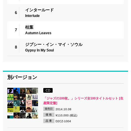
インタールード
6
Interlude
枯葉
7
Autumn Leaves
ジプシー・イン・マイ・ソウル
8
Gypsy In My Soul
別バージョン
CD
「ジャズの100枚。」シリーズ全100タイトルセット [生
産限定盤]
発売日
2014.10.08
価 格
¥110,000 (税込)
品 番
D2CZ-1004