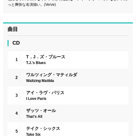
っと爽快な名演揃い。(Verve)
曲目
CD
T．J．ズ・ブルース
1
T.J.'s Blues
ワルツィング・マティルダ
2
Waltzing Matilda
アイ・ラヴ・パリス
3
I Love Paris
ザッツ・オール
4
That's All
テイク・シックス
5
Take Six