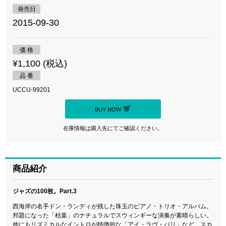
発売日
2015-09-30
価 格
¥1,100 (税込)
品 番
UCCU-99201
BUY NOW
在庫情報は購入先にてご確認ください。
商品紹介
ジャズの100枚。Part.3
西海岸の名手ドン・ランディが残した珠玉のピアノ・トリオ・アルバム。
邦題になった「枯葉」のナチュラルでスウィンギーな演奏が素晴らしい。
他にもリズミカルなイントロが特徴的な「アイ・ラヴ・パリ」など、スカ