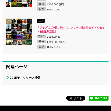
価 格
¥110,000 (税込)
品 番
D2CZ-1005
CD
「ジャズの100枚。Part.3」シリーズ全100タイトルセッ
ト [生産限定盤]
発売日
2015.09.30
価 格
¥110,000 (税込)
品 番
D2CZ-1017
関連ページ
2015年 リリース情報