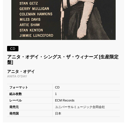
CD
アニタ・オデイ・シングス・ザ・ウィナーズ [生産限定
盤]
アニタ・オデイ
ANITA O'DAY
フォーマット
CD
組み枚数
1
レーベル
ECM Records
発売元
ユニバーサルミュージック合同会社
発売国
日本