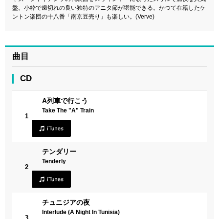
盤。小粋で歯切れの良い独特のアニタ節が堪能できる。かつて在籍したケ
ントン楽団の十八番「南京豆売り」も楽しい。(Verve)
曲目
CD
A列車で行こう
Take The "A" Train
1
テンダリー
Tenderly
2
チュニジアの夜
Interlude (A Night In Tunisia)
3