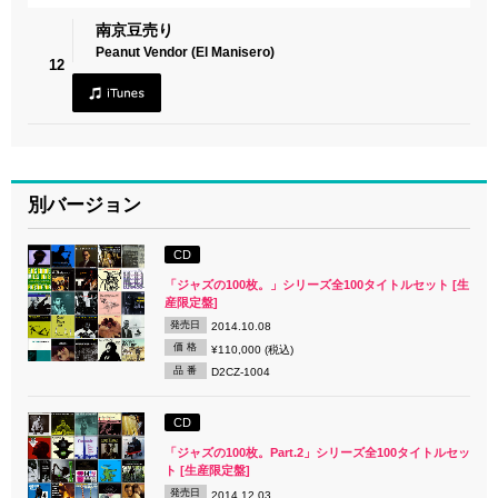
南京豆売り
Peanut Vendor (El Manisero)
12
別バージョン
CD
「ジャズの100枚。」シリーズ全100タイトルセット [生
産限定盤]
発売日
2014.10.08
価 格
¥110,000 (税込)
品 番
D2CZ-1004
CD
「ジャズの100枚。Part.2」シリーズ全100タイトルセッ
ト [生産限定盤]
発売日
2014.12.03