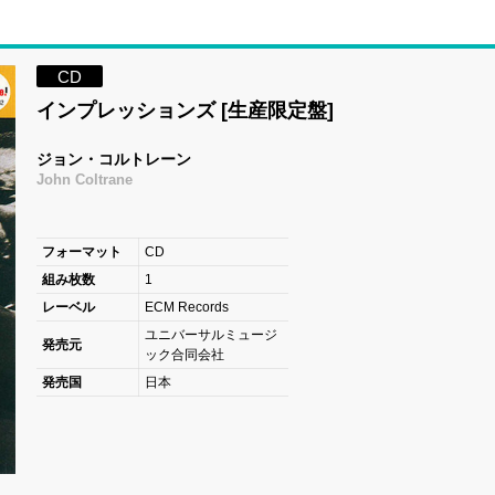
CD
インプレッションズ [生産限定盤]
ジョン・コルトレーン
John Coltrane
フォーマット
CD
組み枚数
1
レーベル
ECM Records
ユニバーサルミュージ
発売元
ック合同会社
発売国
日本