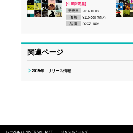
[生産限定盤]
発売日
2014.10.08
価 格
¥110,000 (税込)
品 番
D2CZ-1004
関連ページ
2015年 リリース情報
レーベル
UNIVERSAL JAZZ
ジャンル
ジャズ