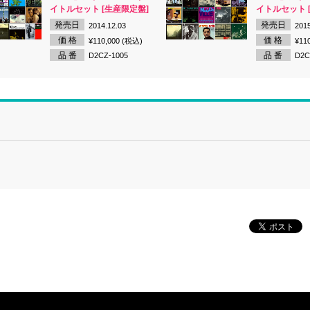
イトルセット [生産限定盤]
イトルセット 
発売日
発売日
2014.12.03
2015
価 格
価 格
¥110,000 (税込)
¥11
品 番
品 番
D2CZ-1005
D2C