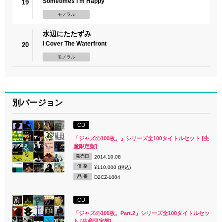
Sometimes I'm Happy
19
モノラル
水辺にたたずみ
I Cover The Waterfront
20
モノラル
別バージョン
CD
「ジャズの100枚。」シリーズ全100タイトルセット [生
産限定盤]
発売日
2014.10.08
価 格
¥110,000 (税込)
品 番
D2CZ-1004
CD
「ジャズの100枚。Part.2」シリーズ全100タイトルセッ
ト [生産限定盤]