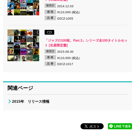
発売日
2014.12.03
価 格
¥110,000 (税込)
品 番
D2CZ-1005
CD
「ジャズの100枚。Part.3」シリーズ全100タイトルセッ
ト [生産限定盤]
発売日
2015.09.30
価 格
¥110,000 (税込)
品 番
D2CZ-1017
関連ページ
2015年 リリース情報