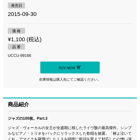
発売日
2015-09-30
価 格
¥1,100 (税込)
品 番
UCCU-99166
BUY NOW
在庫情報は購入先にてご確認ください。
商品紹介
ジャズの100枚。Part.3
ジャズ・ヴォーカルの女王が全盛期に残したライヴ盤の最高傑作。シンプ
ルなピアノ・トリオをバックにリラックスした歌唱を披露。「柳よ泣いて
くれ」でマイクを蹴飛ばしたミスを咄嗟に歌詞を変えて対応した心憎い演