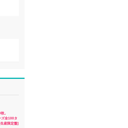
0枚。
ーズ全100タ
[生産限定盤]