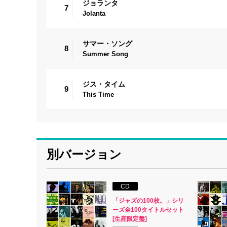
ジョランタ
7
Jolanta
サマー・ソング
8
Summer Song
ジス・タイム
9
This Time
別バージョン
CD
「ジャズの100枚。」シリ
ーズ全100タイトルセット
[生産限定盤]