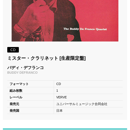
CD
ミスター・クラリネット [生産限定盤]
バディ・デフランコ
BUDDY DEFRANCO
フォーマット
CD
組み枚数
1
レーベル
VERVE
発売元
ユニバーサルミュージック合同会社
発売国
日本