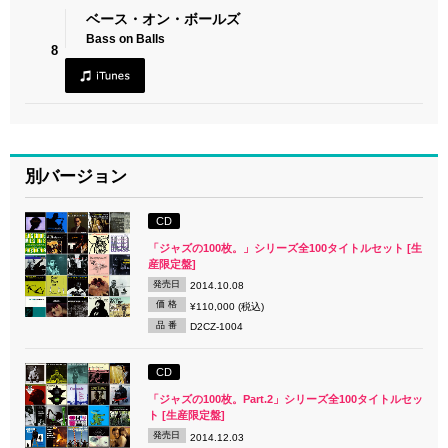
ベース・オン・ボールズ
Bass on Balls
8
別バージョン
CD
「ジャズの100枚。」シリーズ全100タイトルセット [生
産限定盤]
発売日
2014.10.08
価 格
¥110,000 (税込)
品 番
D2CZ-1004
CD
「ジャズの100枚。Part.2」シリーズ全100タイトルセッ
ト [生産限定盤]
発売日
2014.12.03