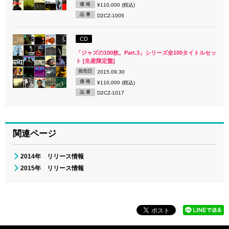
価 格
¥110,000 (税込)
品 番
D2CZ-1005
CD
「ジャズの100枚。Part.3」シリーズ全100タイトルセッ
ト [生産限定盤]
発売日
2015.09.30
価 格
¥110,000 (税込)
品 番
D2CZ-1017
関連ページ
2014年 リリース情報
2015年 リリース情報