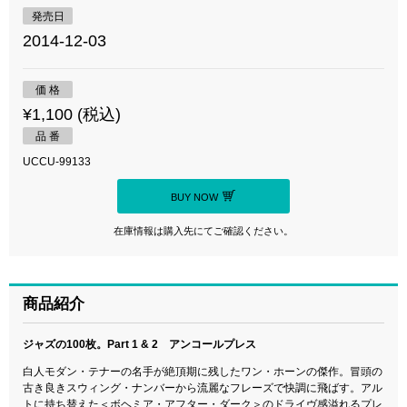
発売日
2014-12-03
価 格
¥1,100 (税込)
品 番
UCCU-99133
BUY NOW
在庫情報は購入先にてご確認ください。
商品紹介
ジャズの100枚。Part 1 & 2 アンコールプレス
白人モダン・テナーの名手が絶頂期に残したワン・ホーンの傑作。冒頭の
古き良きスウィング・ナンバーから流麗なフレーズで快調に飛ばす。アル
トに持ち替えた＜ボヘミア・アフター・ダーク＞のドライヴ感溢れるプレ