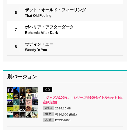
ザット・オールド・フィーリング
6
That Old Feeling
ボヘミア・アフターダーク
7
Bohemia After Dark
ウディン・ユー
8
Woody 'n You
別バージョン
CD
「ジャズの100枚。」シリーズ全100タイトルセット [生
産限定盤]
発売日
2014.10.08
価 格
¥110,000 (税込)
品 番
D2CZ-1004