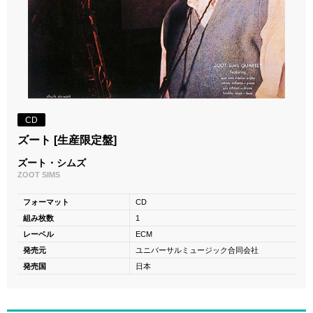
CD
ズート [生産限定盤]
ズート・シムズ
ZOOT SIMS
フォーマット
CD
組み枚数
1
レーベル
ECM
発売元
ユニバーサルミュージック合同会社
発売国
日本