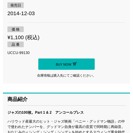
発売日
2014-12-03
価 格
¥1,100 (税込)
品 番
UCCU-99130
BUY NOW
在庫情報は購入先にてご確認ください。
商品紹介
ジャズの100枚。Part 1 & 2 アンコールプレス
ハリウッド産最大のヒット・ジャズ映画「ベニー・グッドマン物語」の中
で使われたナンバーを、グッドマン自身が最高の音質で同時期に再録音。
おなじみの＜シング・シング・シング＞を始めとするスウィング黄金時代