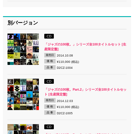
別バージョン
CD
「ジャズの100枚。」シリーズ全100タイトルセット [生
産限定盤]
発売日
2014.10.08
価 格
¥110,000 (税込)
品 番
D2CZ-1004
CD
「ジャズの100枚。Part.2」シリーズ全100タイトルセッ
ト [生産限定盤]
発売日
2014.12.03
価 格
¥110,000 (税込)
品 番
D2CZ-1005
CD