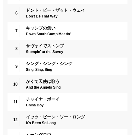
ドント・ビー・ザット・ウェイ
6
Don't Be That Way
キャンプの集い
7
Down South Camp Meetin'
サヴォイでストンプ
8
Stompin' at the Savoy
シング・シング・シング
9
Sing, Sing, Sing
かくて天使は歌う
10
And the Angels Sing
チャイナ・ボーイ
11
China Boy
イッツ・ビーン・ソー・ロング
12
It's Been So Long
ムーングロウ