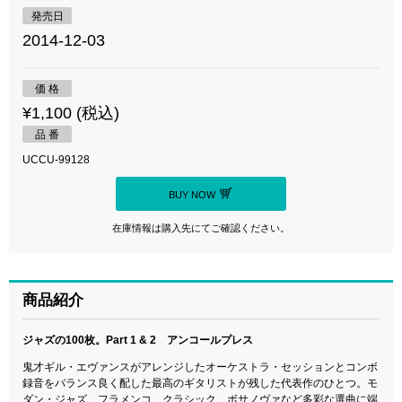
発売日
2014-12-03
価 格
¥1,100 (税込)
品 番
UCCU-99128
BUY NOW
在庫情報は購入先にてご確認ください。
商品紹介
ジャズの100枚。Part 1 & 2 アンコールプレス
鬼才ギル・エヴァンスがアレンジしたオーケストラ・セッションとコンボ
録音をバランス良く配した最高のギタリストが残した代表作のひとつ。モ
ダン・ジャズ、フラメンコ、クラシック、ボサノヴァなど多彩な選曲に端