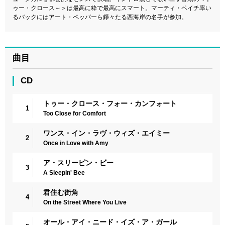
ゥー・クロース～＞は最高に粋で最高にスマート。マーティ・ペイチ率い
るバックにはアート・ペッパーら錚々たる西海岸の名手が参加。
曲目
CD
トゥー・クロース・フォー・カンフォート
1
Too Close for Comfort
ワンス・イン・ラヴ・ウィズ・エイミー
2
Once in Love with Amy
ア・スリーピン・ビー
3
A Sleepin' Bee
君住む街角
4
On the Street Where You Live
オール・アイ・ニード・イズ・ア・ガール